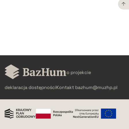
CZYSTY TEKST
pobierz cytat
BIBTEX
pobierz cytat
o projekcie
deklaracja dostępności
Kontakt
bazhum@muzhp.pl