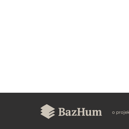
CZYSTY TEKST
BIBTEX
o proje