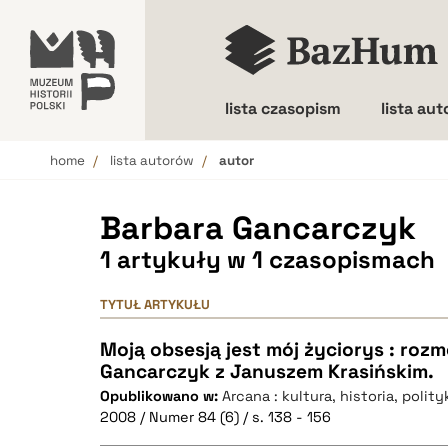
lista czasopism
lista au
home
lista autorów
autor
Wielkość liter
Barbara Gancarczyk
1 artykuły w 1 czasopismach
TYTUŁ ARTYKUŁU
Moją obsesją jest mój życiorys : roz
Gancarczyk z Januszem Krasińskim.
Opublikowano w:
Arcana : kultura, historia, polity
2008 / Numer 84 (6) / s. 138 - 156