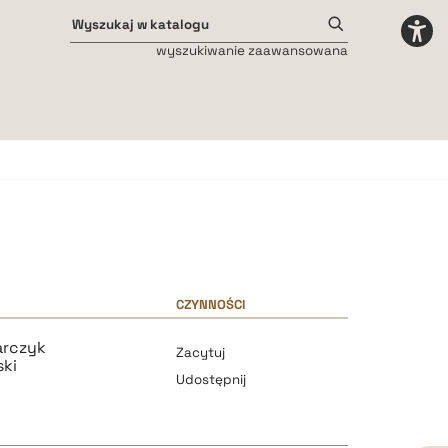
wyszukiwanie zaawansowana
Odstępy międzyliterowe
małe
średnie
duże
CZYNNOŚCI
arczyk
Zacytuj
ski
Udostępnij