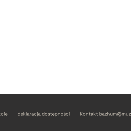
kcie
deklaracja dostępności
Kontakt
bazhum@muzh