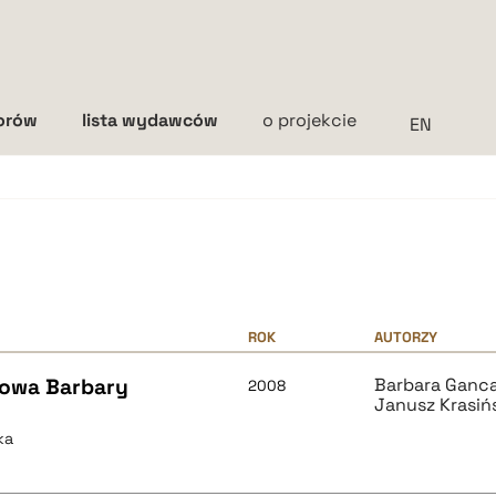
torów
lista wydawców
o projekcie
Interlinia
mała
średnia
duża
ROK
AUTORZY
mowa Barbary
Barbara Ganc
2008
Janusz Krasiń
ka