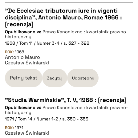
"De Ecclesiae tributorum iure in vigenti
disciplina", Antonio Mauro, Romae 1966 :
CZYSTY TEKST
[recenzja]
Opublikowano w:
Prawo Kanoniczne : kwartalnik prawno-
historyczny
pobierz cytat
1968 / Tom 11 / Numer 3-4 / s. 327 - 328
ROK:
1968
Antonio Mauro
BIBTEX
Czesław Świniarski
pobierz cytat
Pełny tekst
Zacytuj
Udostępnij
"Studia Warmińskie", T. V, 1968 : [recenzja]
Opublikowano w:
Prawo Kanoniczne : kwartalnik prawno-
CZYSTY TEKST
historyczny
1971 / Tom 14 / Numer 1-2 / s. 350 - 353
ROK:
1971
pobierz cytat
Czesław Świniarski