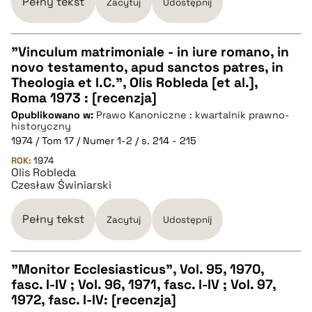
Pełny tekst
Zacytuj
Udostępnij
"Vinculum matrimoniale - in iure romano, in
novo testamento, apud sanctos patres, in
CZYSTY TEKST
Theologia et I.C.", Olis Robleda [et al.],
Roma 1973 : [recenzja]
Opublikowano w:
Prawo Kanoniczne : kwartalnik prawno-
pobierz cytat
historyczny
1974 / Tom 17 / Numer 1-2 / s. 214 - 215
ROK:
BIBTEX
1974
Olis Robleda
Czesław Świniarski
pobierz cytat
Pełny tekst
Zacytuj
Udostępnij
"Monitor Ecclesiasticus", Vol. 95, 1970,
fasc. I-IV ; Vol. 96, 1971, fasc. I-IV ; Vol. 97,
CZYSTY TEKST
1972, fasc. I-IV: [recenzja]