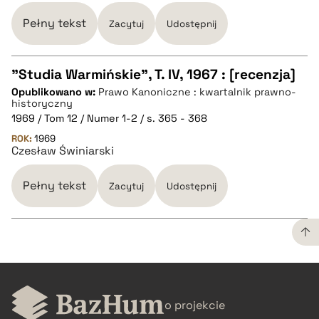
Pełny tekst
BIBTEX
Zacytuj
Udostępnij
pobierz cytat
"Studia Warmińskie", T. IV, 1967 : [recenzja]
Opublikowano w:
Prawo Kanoniczne : kwartalnik prawno-
CZYSTY TEKST
historyczny
1969 / Tom 12 / Numer 1-2 / s. 365 - 368
ROK:
1969
pobierz cytat
Czesław Świniarski
Pełny tekst
BIBTEX
Zacytuj
Udostępnij
pobierz cytat
CZYSTY TEKST
o projekcie
pobierz cytat