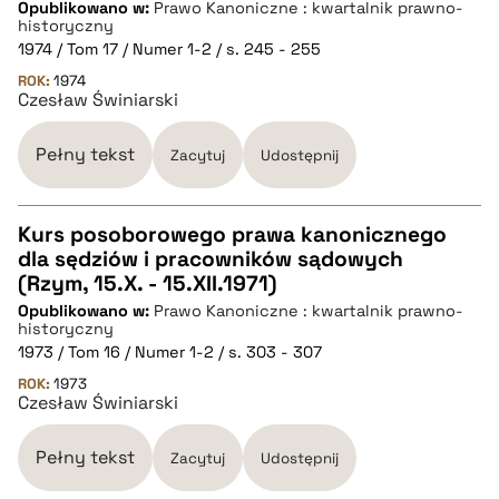
Opublikowano w:
Prawo Kanoniczne : kwartalnik prawno-
historyczny
pobierz cytat
1974 / Tom 17 / Numer 1-2 / s. 245 - 255
ROK:
1974
Czesław Świniarski
BIBTEX
Pełny tekst
Zacytuj
Udostępnij
pobierz cytat
Kurs posoborowego prawa kanonicznego
dla sędziów i pracowników sądowych
CZYSTY TEKST
(Rzym, 15.X. - 15.XII.1971)
Opublikowano w:
Prawo Kanoniczne : kwartalnik prawno-
historyczny
pobierz cytat
1973 / Tom 16 / Numer 1-2 / s. 303 - 307
ROK:
1973
Czesław Świniarski
BIBTEX
Pełny tekst
Zacytuj
Udostępnij
pobierz cytat