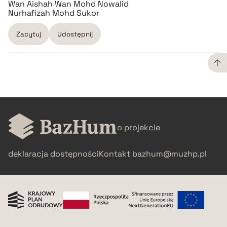
Wan Aishah Wan Mohd Nowalid
Nurhafizah Mohd Sukor
Zacytuj
Udostępnij
CZYSTY TEKST
pobierz cytat
o projekcie
BIBTEX
deklaracja dostępności
Kontakt
bazhum@muzhp.pl
pobierz cytat