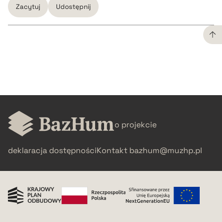
Zacytuj
Udostępnij
CZYSTY TEKST
pobierz cytat
BIBTEX
o projekcie
pobierz cytat
deklaracja dostępności
Kontakt
bazhum@muzhp.pl