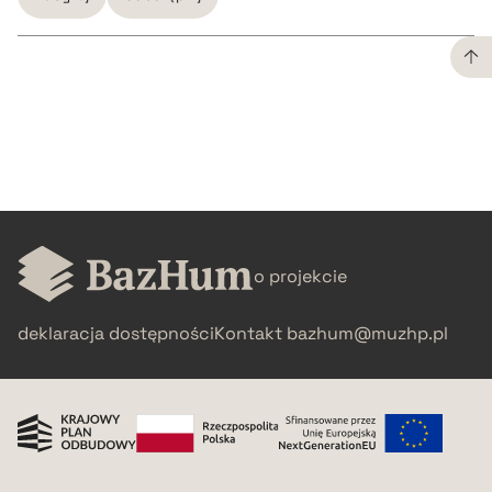
CZYSTY TEKST
pobierz cytat
BIBTEX
o projekcie
pobierz cytat
deklaracja dostępności
Kontakt
bazhum@muzhp.pl