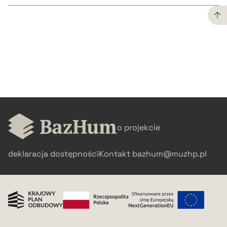
CZYSTY TEKST
pobierz cytat
BIBTEX
o projekcie
pobierz cytat
deklaracja dostępności
Kontakt
bazhum@muzhp.pl