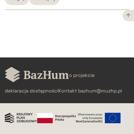
CZYSTY TEKST
pobierz cytat
BIBTEX
o projekcie
pobierz cytat
deklaracja dostępności
Kontakt
bazhum@muzhp.pl