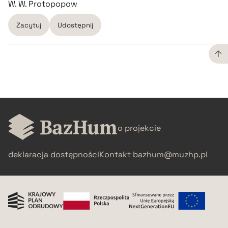
W. W. Protopopow
Zacytuj
Udostępnij
CZYSTY TEKST
pobierz cytat
o projekcie
BIBTEX
deklaracja dostępności
Kontakt
bazhum@muzhp.pl
pobierz cytat