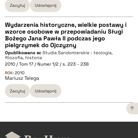
Zacytuj
Udostępnij
Wydarzenia historyczne, wielkie postawy i
wzorce osobowe w przepowiadaniu Sługi
CZYSTY TEKST
Bożego Jana Pawła II podczas jego
pielgrzymek do Ojczyzny
Opublikowano w:
Studia Sandomierskie : teologia,
pobierz cytat
filozofia, historia
2010 / Tom 17 / Numer 1/2 / s. 223 - 238
ROK:
BIBTEX
2010
Mariusz Telega
pobierz cytat
Zacytuj
Udostępnij
CZYSTY TEKST