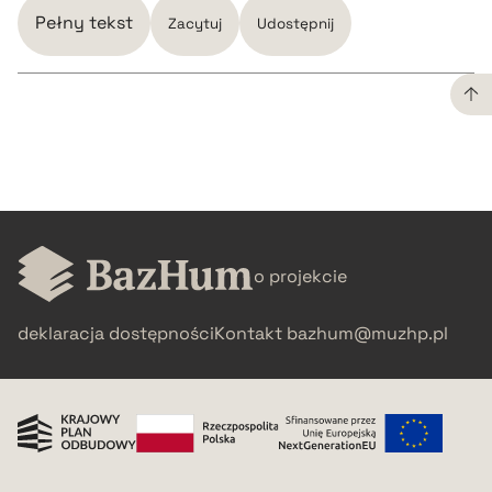
Pełny tekst
Zacytuj
Udostępnij
CZYSTY TEKST
pobierz cytat
BIBTEX
o projekcie
deklaracja dostępności
Kontakt
bazhum@muzhp.pl
pobierz cytat