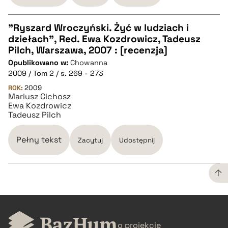
"Ryszard Wroczyński. Żyć w ludziach i
dziełach", Red. Ewa Kozdrowicz, Tadeusz
CZYSTY TEKST
Pilch, Warszawa, 2007 : [recenzja]
Opublikowano w:
Chowanna
2009 / Tom 2 / s. 269 - 273
pobierz cytat
ROK:
2009
Mariusz Cichosz
Ewa Kozdrowicz
BIBTEX
Tadeusz Pilch
pobierz cytat
Pełny tekst
Zacytuj
Udostępnij
CZYSTY TEKST
o projekcie
pobierz cytat