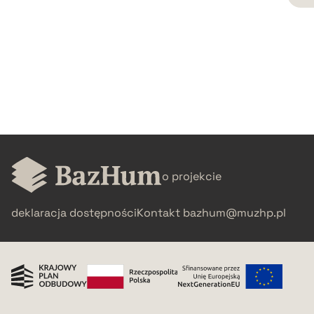
CZYSTY TEKST
pobierz cytat
BIBTEX
pobierz cytat
o projekcie
deklaracja dostępności
Kontakt
bazhum@muzhp.pl