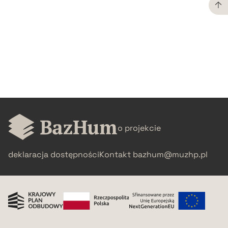
CZYSTY TEKST
pobierz cytat
BIBTEX
pobierz cytat
o projekcie
deklaracja dostępności
Kontakt
bazhum@muzhp.pl