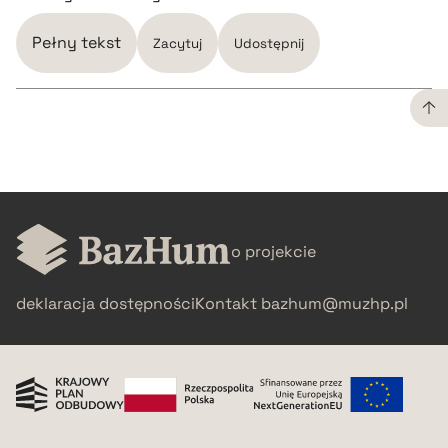
Pełny tekst
Zacytuj
Udostępnij
CZYSTY TEKST
pobierz cytat
o projekcie
BIBTEX
deklaracja dostępności
Kontakt
bazhum@muzhp.pl
pobierz cytat