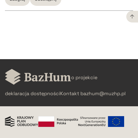
CZYSTY TEKST
pobierz cytat
BIBTEX
o projekcie
pobierz cytat
deklaracja dostępności
Kontakt
bazhum@muzhp.pl