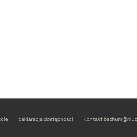
kcie
deklaracja dostępności
Kontakt
bazhum@muzh