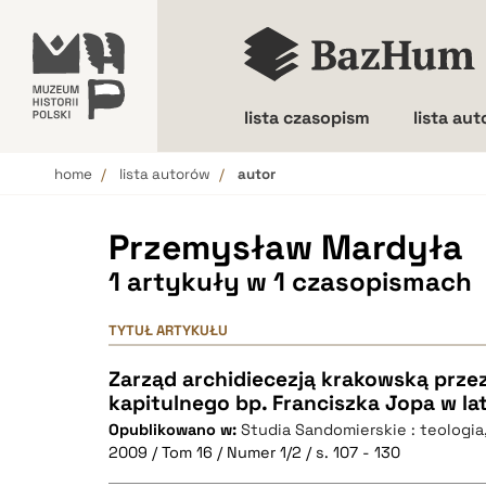
lista czasopism
lista au
home
lista autorów
autor
Wielkość liter
Przemysław Mardyła
1 artykuły w 1 czasopismach
TYTUŁ ARTYKUŁU
Zarząd archidiecezją krakowską przez
kapitulnego bp. Franciszka Jopa w l
Opublikowano w:
Studia Sandomierskie : teologia, 
2009 / Tom 16 / Numer 1/2 / s. 107 - 130