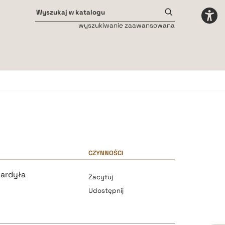
wyszukiwanie zaawansowana
Odstępy międzyliterowe
małe
średnie
duże
CZYNNOŚCI
ardyła
Zacytuj
Udostępnij