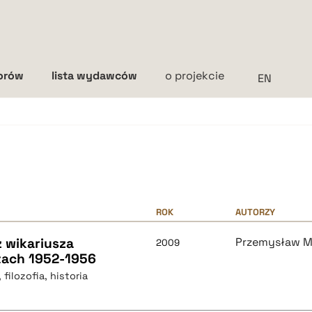
torów
lista wydawców
o projekcie
Interlinia
mała
średnia
duża
ROK
AUTORZY
 wikariusza
Przemysław M
2009
atach 1952-1956
filozofia, historia