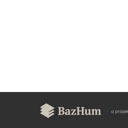
CZYSTY TEKST
BIBTEX
o proje