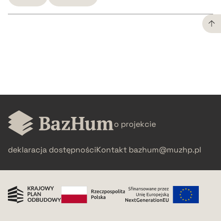
CZYSTY TEKST
pobierz cytat
BIBTEX
o projekcie
pobierz cytat
deklaracja dostępności
Kontakt
bazhum@muzhp.pl