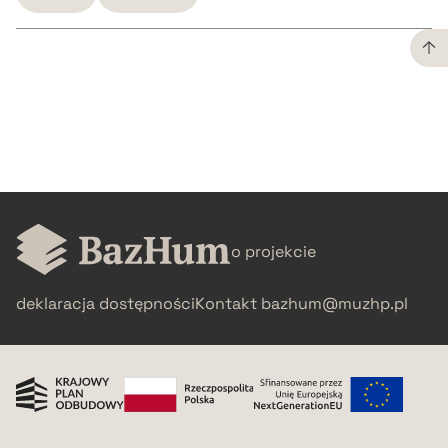
CZYSTY TEKST
pobierz cytat
BIBTEX
o projekcie
pobierz cytat
deklaracja dostępności
Kontakt
bazhum@muzhp.pl