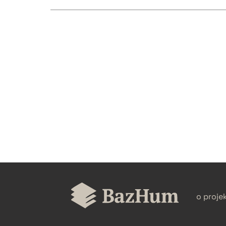
CZYSTY TEKST
BIBTEX
o proje