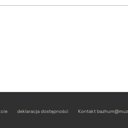
kcie
deklaracja dostępności
Kontakt
bazhum@muzh