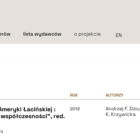
torów
lista wydawców
o projekcie
Interlinia
mała
średnia
duża
ROK
AUTORZY
meryki Łacińskiej :
Andrzej F. Dzi
2013
K. Krzywicka
współczesności", red.
ny