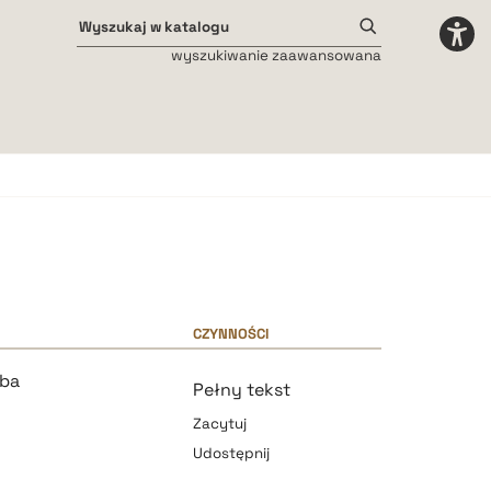
wyszukiwanie zaawansowana
Odstępy międzyliterowe
małe
średnie
duże
CZYNNOŚCI
uba
Pełny tekst
Zacytuj
Udostępnij