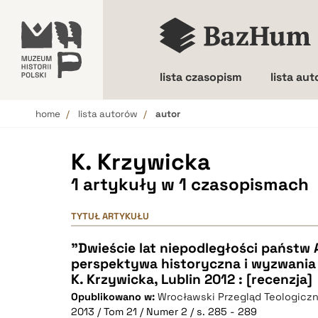
lista czasopism
lista au
home
lista autorów
autor
Wielkość liter
K. Krzywicka
1 artykuły w 1 czasopismach
TYTUŁ ARTYKUŁU
"Dwieście lat niepodległości państw A
perspektywa historyczna i wyzwania 
K. Krzywicka, Lublin 2012 : [recenzja]
Opublikowano w:
Wrocławski Przegląd Teologicz
2013 / Tom 21 / Numer 2 / s. 285 - 289