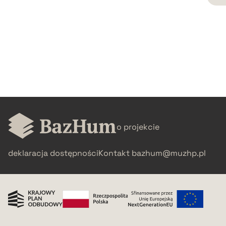
CZYSTY TEKST
pobierz cytat
BIBTEX
pobierz cytat
o projekcie
deklaracja dostępności
Kontakt
bazhum@muzhp.pl