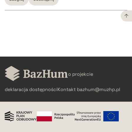
CZYSTY TEKST
pobierz cytat
BIBTEX
o projekcie
pobierz cytat
deklaracja dostępności
Kontakt
bazhum@muzhp.pl