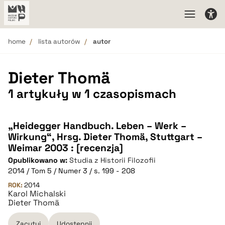
home
lista autorów
autor
Dieter Thomä
1 artykuły w 1 czasopismach
„Heidegger Handbuch. Leben – Werk –
Wirkung“, Hrsg. Dieter Thomä, Stuttgart –
Weimar 2003 : [recenzja]
Opublikowano w:
Studia z Historii Filozofii
2014 / Tom 5 / Numer 3 / s. 199 - 208
ROK:
2014
Karol Michalski
Dieter Thomä
Zacytuj
Udostępnij