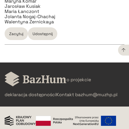
Maryna Komar
Jarosław Kusiak
Maria Łanczont
Jolanta Nogaj-Chachaj
Walentyna Zernickaya
Zacytuj
Udostępnij
CZYSTY TEKST
o projekcie
pobierz cytat
deklaracja dostępności
Kontakt
bazhum@muzhp.pl
BIBTEX
pobierz cytat