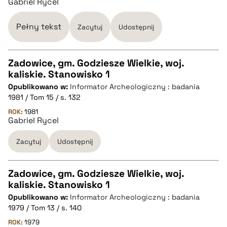
Gabriel Rycel
BIBTEX
Pełny tekst
Zacytuj
Udostępnij
pobierz cytat
Zadowice, gm. Godziesze Wielkie, woj.
kaliskie. Stanowisko 1
CZYSTY TEKST
Opublikowano w:
Informator Archeologiczny : badania
1981 / Tom 15 / s. 132
pobierz cytat
ROK:
1981
Gabriel Rycel
Zacytuj
Udostępnij
BIBTEX
pobierz cytat
Zadowice, gm. Godziesze Wielkie, woj.
kaliskie. Stanowisko 1
CZYSTY TEKST
Opublikowano w:
Informator Archeologiczny : badania
1979 / Tom 13 / s. 140
pobierz cytat
ROK:
1979