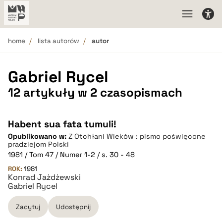
home
lista autorów
autor
Gabriel Rycel
12 artykuły w 2 czasopismach
Habent sua fata tumuli!
Opublikowano w:
Z Otchłani Wieków : pismo poświęcone
pradziejom Polski
1981 / Tom 47 / Numer 1-2 / s. 30 - 48
ROK:
1981
Konrad Jażdżewski
Gabriel Rycel
Zacytuj
Udostępnij