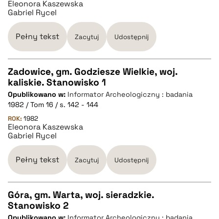
Eleonora Kaszewska
Gabriel Rycel
BIBTEX
Pełny tekst
Zacytuj
Udostępnij
pobierz cytat
Zadowice, gm. Godziesze Wielkie, woj.
kaliskie. Stanowisko 1
CZYSTY TEKST
Opublikowano w:
Informator Archeologiczny : badania
1982 / Tom 16 / s. 142 - 144
pobierz cytat
ROK:
1982
Eleonora Kaszewska
Gabriel Rycel
BIBTEX
Pełny tekst
Zacytuj
Udostępnij
pobierz cytat
Góra, gm. Warta, woj. sieradzkie.
Stanowisko 2
CZYSTY TEKST
Opublikowano w:
Informator Archeologiczny : badania