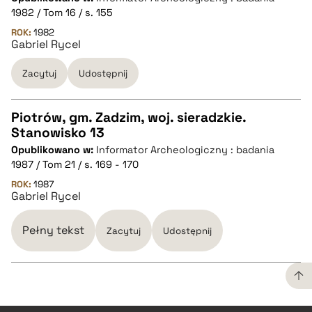
1982 / Tom 16 / s. 155
pobierz cytat
ROK:
1982
Gabriel Rycel
Zacytuj
Udostępnij
BIBTEX
pobierz cytat
Piotrów, gm. Zadzim, woj. sieradzkie.
Stanowisko 13
CZYSTY TEKST
Opublikowano w:
Informator Archeologiczny : badania
1987 / Tom 21 / s. 169 - 170
pobierz cytat
ROK:
1987
Gabriel Rycel
BIBTEX
Pełny tekst
Zacytuj
Udostępnij
pobierz cytat
CZYSTY TEKST