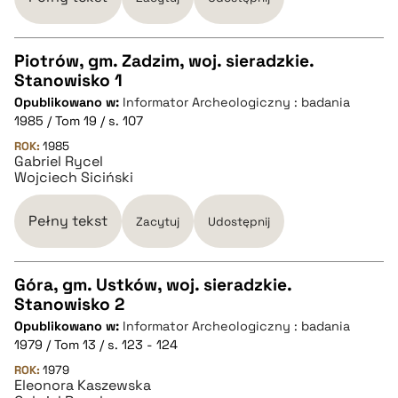
pobierz cytat
Piotrów, gm. Zadzim, woj. sieradzkie.
Stanowisko 1
CZYSTY TEKST
Opublikowano w:
Informator Archeologiczny : badania
1985 / Tom 19 / s. 107
pobierz cytat
ROK:
1985
Gabriel Rycel
Wojciech Siciński
BIBTEX
Pełny tekst
Zacytuj
Udostępnij
pobierz cytat
Góra, gm. Ustków, woj. sieradzkie.
Stanowisko 2
CZYSTY TEKST
Opublikowano w:
Informator Archeologiczny : badania
1979 / Tom 13 / s. 123 - 124
pobierz cytat
ROK:
1979
Eleonora Kaszewska