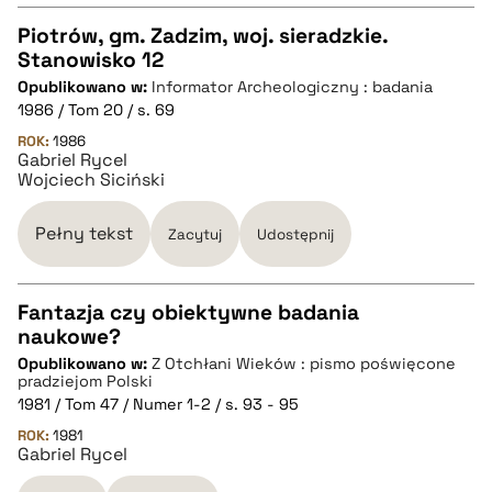
Piotrów, gm. Zadzim, woj. sieradzkie.
Stanowisko 12
CZYSTY TEKST
Opublikowano w:
Informator Archeologiczny : badania
1986 / Tom 20 / s. 69
pobierz cytat
ROK:
1986
Gabriel Rycel
Wojciech Siciński
BIBTEX
Pełny tekst
Zacytuj
Udostępnij
pobierz cytat
Fantazja czy obiektywne badania
naukowe?
CZYSTY TEKST
Opublikowano w:
Z Otchłani Wieków : pismo poświęcone
pradziejom Polski
1981 / Tom 47 / Numer 1-2 / s. 93 - 95
pobierz cytat
ROK:
1981
Gabriel Rycel
BIBTEX