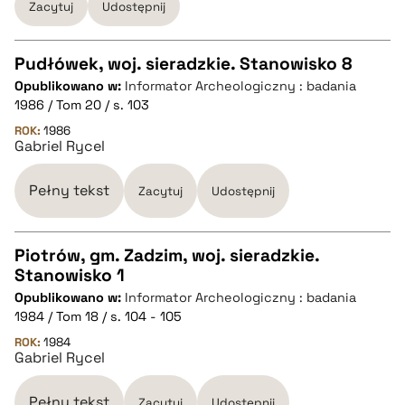
Zacytuj
Udostępnij
pobierz cytat
Pudłówek, woj. sieradzkie. Stanowisko 8
Opublikowano w:
Informator Archeologiczny : badania
CZYSTY TEKST
1986 / Tom 20 / s. 103
ROK:
1986
Gabriel Rycel
pobierz cytat
Pełny tekst
Zacytuj
Udostępnij
BIBTEX
Piotrów, gm. Zadzim, woj. sieradzkie.
pobierz cytat
Stanowisko 1
CZYSTY TEKST
Opublikowano w:
Informator Archeologiczny : badania
1984 / Tom 18 / s. 104 - 105
pobierz cytat
ROK:
1984
Gabriel Rycel
BIBTEX
Pełny tekst
Zacytuj
Udostępnij