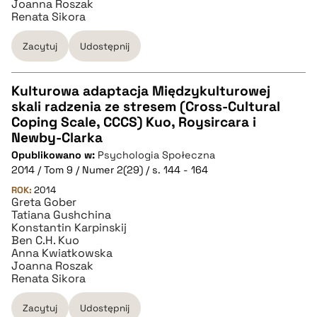
Joanna Roszak
Renata Sikora
Zacytuj
Udostępnij
Kulturowa adaptacja Międzykulturowej
skali radzenia ze stresem (Cross-Cultural
CZYSTY TEKST
Coping Scale, CCCS) Kuo, Roysircara i
Newby-Clarka
Opublikowano w:
Psychologia Społeczna
pobierz cytat
2014 / Tom 9 / Numer 2(29) / s. 144 - 164
ROK:
2014
Greta Gober
BIBTEX
Tatiana Gushchina
Konstantin Karpinskij
Ben C.H. Kuo
pobierz cytat
Anna Kwiatkowska
Joanna Roszak
Renata Sikora
Zacytuj
Udostępnij