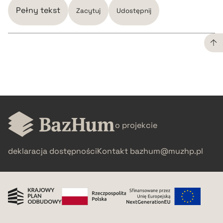
Pełny tekst
Zacytuj
Udostępnij
CZYSTY TEKST
pobierz cytat
BIBTEX
o projekcie
deklaracja dostępności
Kontakt
bazhum@muzhp.pl
pobierz cytat