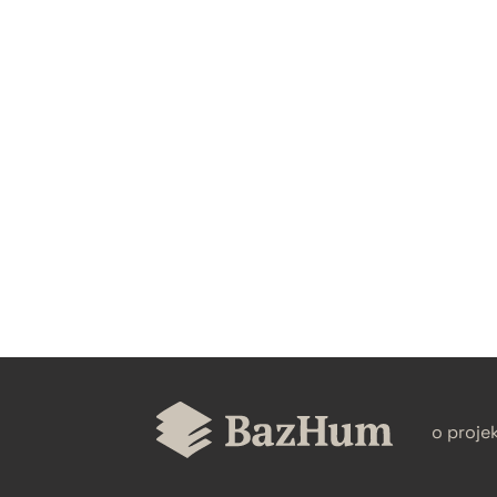
CZYSTY TEKST
BIBTEX
o proje