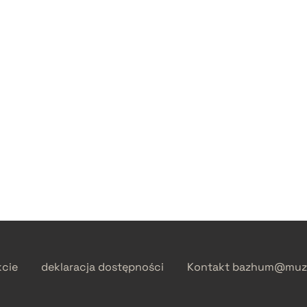
kcie
deklaracja dostępności
Kontakt
bazhum@muzh