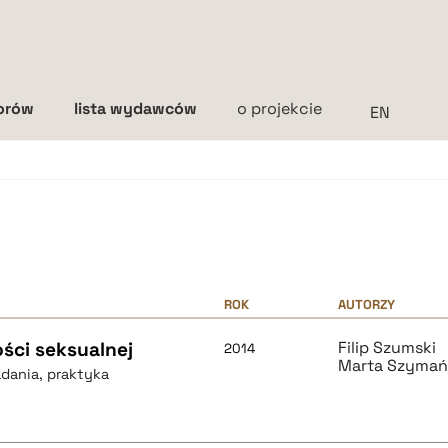
torów
lista wydawców
o projekcie
Interlinia
mała
średnia
duża
ROK
AUTORZY
ości seksualnej
Filip Szumski
2014
Marta Szymań
dania, praktyka