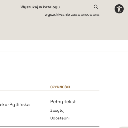
wyszukiwanie zaawansowana
Odstępy międzyliterowe
małe
średnie
duże
CZYNNOŚCI
Pełny tekst
ska-Pytlińska
Zacytuj
Udostępnij