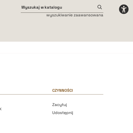
wyszukiwanie zaawansowana
Odstępy międzyliterowe
małe
średnie
duże
CZYNNOŚCI
Zacytuj
k
Udostępnij