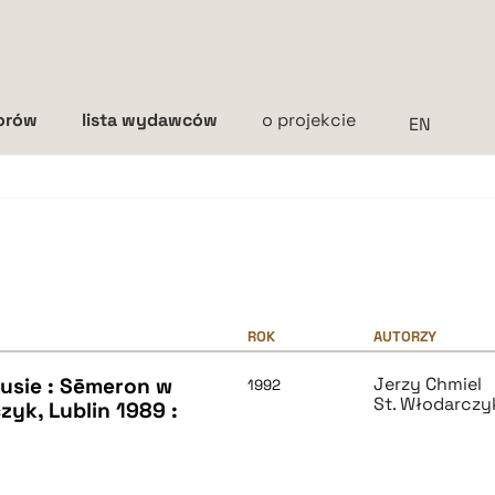
torów
lista wydawców
o projekcie
Interlinia
mała
średnia
duża
ROK
AUTORZY
tusie : Sēmeron w
Jerzy Chmiel
1992
St. Włodarczy
zyk, Lublin 1989 :