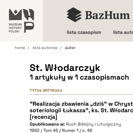
lista czasopism
lista au
home
lista autorów
autor
Wielkość liter
St. Włodarczyk
1 artykuły w 1 czasopismach
TYTUŁ ARTYKUŁU
"Realizacja zbawienia „dziś” w Chrys
soteriologii Łukasza", ks. St. Włodarc
[recenzja]
Opublikowano w:
Ruch Biblijny i Liturgiczny
1992 / Tom 45 / Numer 1 / s. 46