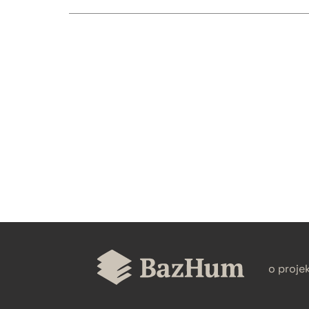
CZYSTY TEKST
BIBTEX
o proje