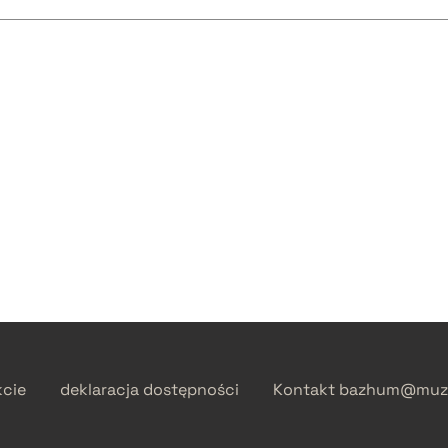
kcie
deklaracja dostępności
Kontakt
bazhum@muzh