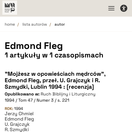
home
lista autorów
autor
Edmond Fleg
1 artykuły w 1 czasopismach
"Mojżesz w opowieściach mędrców",
Edmond Fleg, przeł. U. Grajczyk i R.
Szmydki, Lublin 1994 : [recenzja]
Opublikowano w:
Ruch Biblijny i Liturgiczny
1994 / Tom 47 / Numer 3 / s. 221
ROK:
1994
Jerzy Chmiel
Edmond Fleg
U. Grajczyk
R. Szmydki