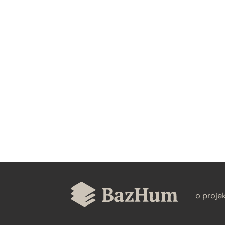
CZYSTY TEKST
BIBTEX
o proje