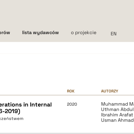
torów
lista wydawców
o projekcie
Interlinia
mała
średnia
duża
ROK
AUTORZY
rations in Internal
Muhammad Mai
2020
Uthman Abdull
6-2019)
Ibrahim Arafat
ieczeństwem
Usman Ahmad 