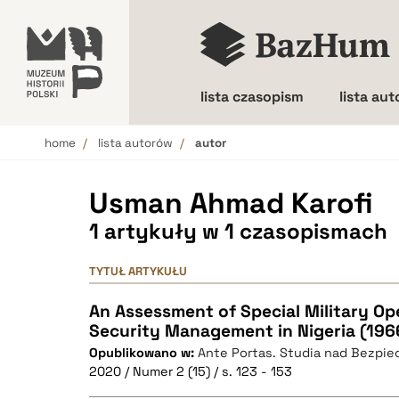
lista czasopism
lista au
home
lista autorów
autor
Wielkość liter
Usman Ahmad Karofi
1 artykuły w 1 czasopismach
TYTUŁ ARTYKUŁU
An Assessment of Special Military Ope
Security Management in Nigeria (196
Opublikowano w:
Ante Portas. Studia nad Bezp
2020 / Numer 2 (15) / s. 123 - 153