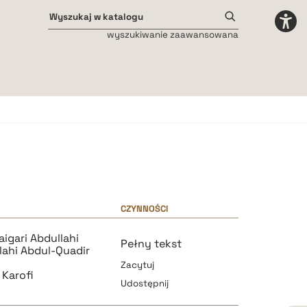
wyszukiwanie zaawansowana
Odstępy międzyliterowe
małe
średnie
duże
CZYNNOŚCI
gari Abdullahi
Pełny tekst
ahi Abdul-Quadir
Zacytuj
Karofi
Udostępnij