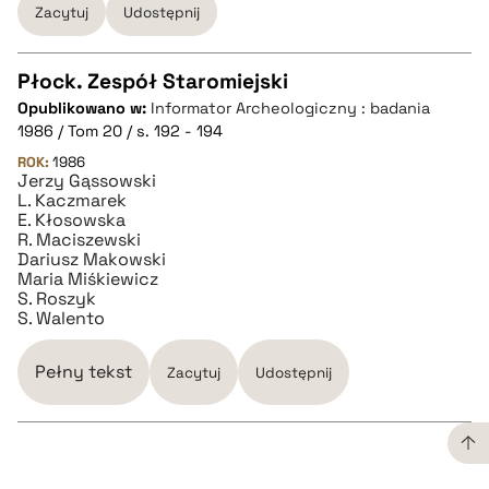
Zacytuj
Udostępnij
Płock. Zespół Staromiejski
Opublikowano w:
Informator Archeologiczny : badania
CZYSTY TEKST
1986 / Tom 20 / s. 192 - 194
ROK:
1986
Jerzy Gąssowski
pobierz cytat
L. Kaczmarek
E. Kłosowska
R. Maciszewski
BIBTEX
Dariusz Makowski
Maria Miśkiewicz
S. Roszyk
pobierz cytat
S. Walento
Pełny tekst
Zacytuj
Udostępnij