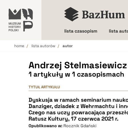
lista czasopism
lista au
home
lista autorów
autor
Wielkość liter
Andrzej Stelmasiewicz
1 artykuły w 1 czasopismach
TYTUŁ ARTYKUŁU
Dyskusja w ramach seminarium nauk
Danziger, dziadek z Wehrmachtu i in
Czego nas uczy powracająca przeszło
Ratusz Kultury, 17 czerwca 2021 r.
Opublikowano w:
Rocznik Gdański