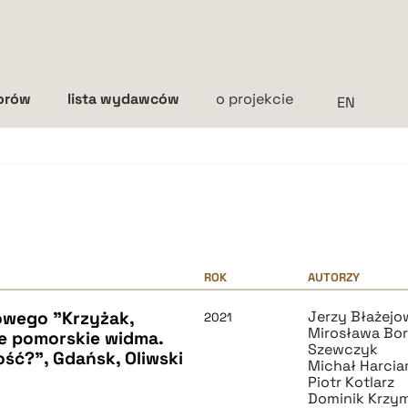
torów
lista wydawców
o projekcie
Interlinia
mała
średnia
duża
ROK
AUTORZY
owego "Krzyżak,
Jerzy Błażejo
2021
Mirosława Bo
ne pomorskie widma.
Szewczyk
ść?", Gdańsk, Oliwski
Michał Harcia
Piotr Kotlarz
Dominik Krzym