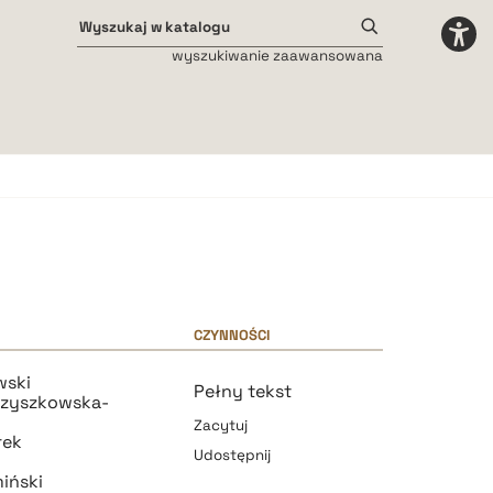
wyszukiwanie zaawansowana
Odstępy międzyliterowe
małe
średnie
duże
CZYNNOŚCI
wski
Pełny tekst
rzyszkowska-
Zacytuj
rek
Udostępnij
iński