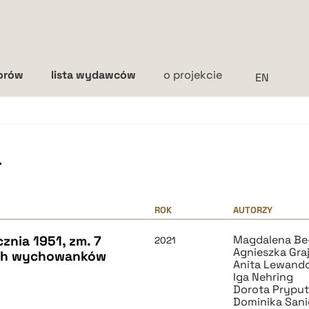
torów
lista wydawców
o projekcie
Interlinia
mała
średnia
duża
a
ROK
AUTORZY
znia 1951, zm. 7
Magdalena Be
2021
Agnieszka Gra
oich wychowanków
Anita Lewand
Iga Nehring
Dorota Pryput
Dominika San