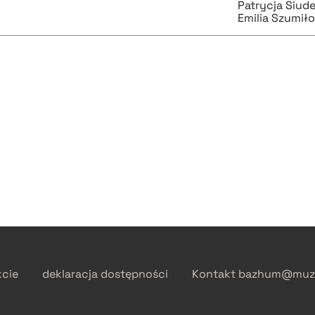
Patrycja Siud
Emilia Szumiło
kcie
deklaracja dostępności
Kontakt
bazhum@muzh