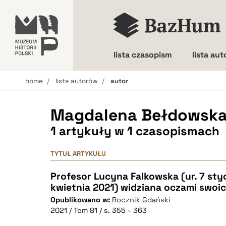
lista czasopism
lista au
home
lista autorów
autor
Wielkość liter
Magdalena Bełdowsk
1 artykuły w 1 czasopismach
TYTUŁ ARTYKUŁU
Profesor Lucyna Falkowska (ur. 7 styc
kwietnia 2021) widziana oczami sw
Opublikowano w:
Rocznik Gdański
2021 / Tom 81 / s. 355 - 363