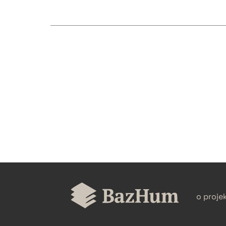
CZYSTY TEKST
BIBTEX
o proje