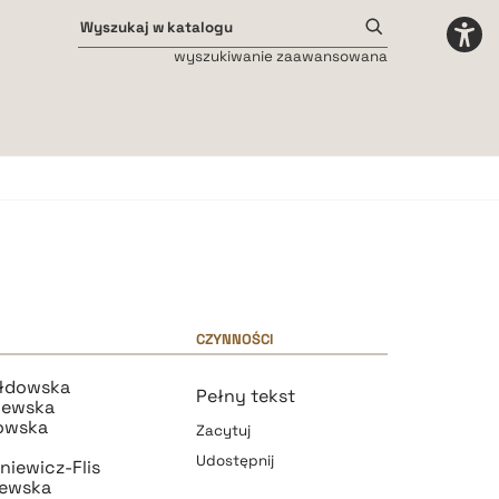
wyszukiwanie zaawansowana
Odstępy międzyliterowe
małe
średnie
duże
CZYNNOŚCI
łdowska
Pełny tekst
jewska
owska
Zacytuj
Udostępnij
niewicz-Flis
iewska