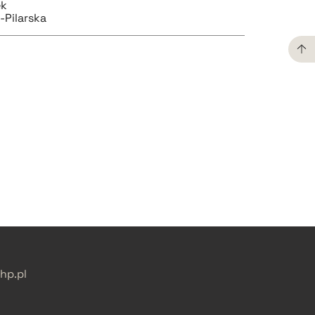
ek
-Pilarska
pobierz cytat
pobierz cytat
p.pl