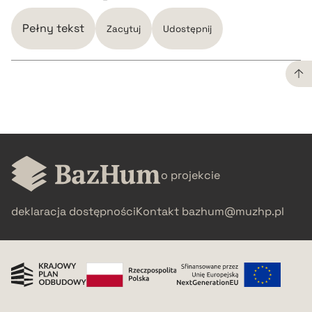
Pełny tekst
Zacytuj
Udostępnij
CZYSTY TEKST
pobierz cytat
o projekcie
BIBTEX
deklaracja dostępności
Kontakt
bazhum@muzhp.pl
pobierz cytat