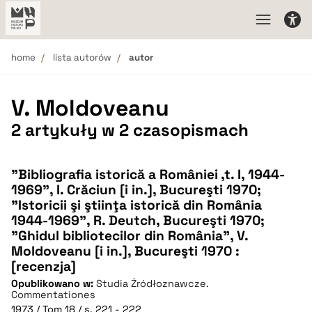
home
lista autorów
autor
V. Moldoveanu
2 artykuły w 2 czasopismach
"Bibliografia istorică a României ,t. I, 1944-
1969", I. Crăciun [i in.], Bucureşti 1970;
"Istoricii şi ştiinţa istorică din România
1944-1969", R. Deutch, Bucureşti 1970;
"Ghidul bibliotecilor din România", V.
Moldoveanu [i in.], Bucureşti 1970 :
[recenzja]
Opublikowano w:
Studia Źródłoznawcze.
Commentationes
1973 / Tom 18 / s. 221 - 222