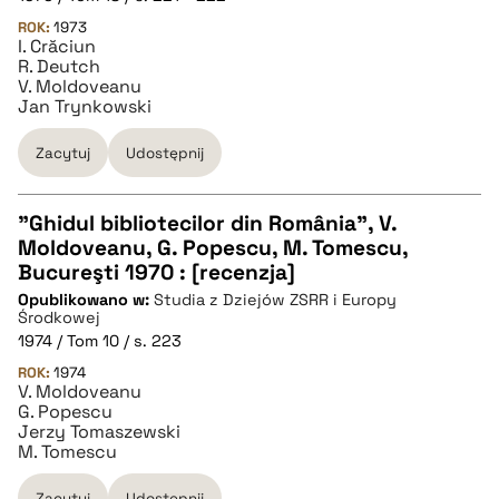
ROK:
1973
I. Crăciun
R. Deutch
V. Moldoveanu
Jan Trynkowski
Zacytuj
Udostępnij
"Ghidul bibliotecilor din România", V.
Moldoveanu, G. Popescu, M. Tomescu,
CZYSTY TEKST
Bucureşti 1970 : [recenzja]
Opublikowano w:
Studia z Dziejów ZSRR i Europy
Środkowej
pobierz cytat
1974 / Tom 10 / s. 223
ROK:
1974
V. Moldoveanu
BIBTEX
G. Popescu
Jerzy Tomaszewski
M. Tomescu
pobierz cytat
Zacytuj
Udostępnij