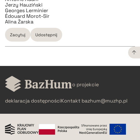
Jerzy Hauziński
Georges Lerminier
Édouard Morot-Sir
Alina Żarska
Zacytuj
Udostępnij
CZYSTY TEKST
o projekcie
pobierz cytat
deklaracja dostępności
Kontakt
bazhum@muzhp.pl
BIBTEX
pobierz cytat