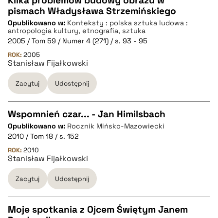
Kilka problemów budowy obrazu w
pobierz cytat
pismach Władysława Strzemińskiego
CZYSTY TEKST
Opublikowano w:
Konteksty : polska sztuka ludowa :
antropologia kultury, etnografia, sztuka
2005 / Tom 59 / Numer 4 (271) / s. 93 - 95
pobierz cytat
ROK:
2005
Stanisław Fijałkowski
BIBTEX
Zacytuj
Udostępnij
pobierz cytat
Wspomnień czar... - Jan Himilsbach
Opublikowano w:
Rocznik Mińsko-Mazowiecki
CZYSTY TEKST
2010 / Tom 18 / s. 152
ROK:
2010
Stanisław Fijałkowski
pobierz cytat
Zacytuj
Udostępnij
BIBTEX
Moje spotkania z Ojcem Świętym Janem