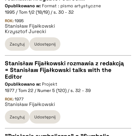
Opublikowano w:
Format : pismo artystyczne
1995 / Tom 1/2 (18/19) / s. 30 - 32
pobierz cytat
ROK:
1995
Stanisław Fijałkowski
Krzysztof Jurecki
BIBTEX
Zacytuj
Udostępnij
pobierz cytat
Stanisław Fijałkowski rozmawia z redakcją
= Stanisław Fijałkowski talks with the
CZYSTY TEKST
Editor
Opublikowano w:
Projekt
1977 / Tom 22 / Numer 5 (120) / s. 32 - 39
pobierz cytat
ROK:
1977
Stanisław Fijałkowski
BIBTEX
Zacytuj
Udostępnij
pobierz cytat