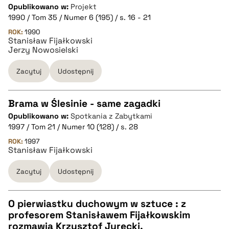
CZYSTY TEKST
Opublikowano w:
Projekt
1990 / Tom 35 / Numer 6 (195) / s. 16 - 21
pobierz cytat
ROK:
1990
Stanisław Fijałkowski
Jerzy Nowosielski
BIBTEX
Zacytuj
Udostępnij
pobierz cytat
Brama w Ślesinie - same zagadki
Opublikowano w:
Spotkania z Zabytkami
CZYSTY TEKST
1997 / Tom 21 / Numer 10 (128) / s. 28
ROK:
1997
Stanisław Fijałkowski
pobierz cytat
Zacytuj
Udostępnij
BIBTEX
O pierwiastku duchowym w sztuce : z
pobierz cytat
profesorem Stanisławem Fijałkowskim
CZYSTY TEKST
rozmawia Krzysztof Jurecki.