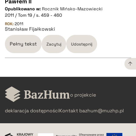
pobierz cytat
Pawłem II
CZYSTY TEKST
Opublikowano w:
Rocznik Mińsko-Mazowiecki
2011 / Tom 19 / s. 459 - 460
pobierz cytat
ROK:
2011
Stanisław Fijałkowski
BIBTEX
Pełny tekst
Zacytuj
Udostępnij
pobierz cytat
CZYSTY TEKST
o projekcie
pobierz cytat
deklaracja dostępności
Kontakt
bazhum@muzhp.pl
BIBTEX
pobierz cytat