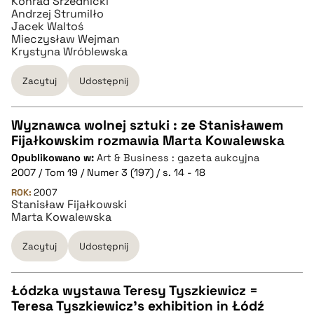
Konrad Srzednicki
Andrzej Strumilło
Jacek Waltoś
Mieczysław Wejman
Krystyna Wróblewska
Zacytuj
Udostępnij
Wyznawca wolnej sztuki : ze Stanisławem
Fijałkowskim rozmawia Marta Kowalewska
CZYSTY TEKST
Opublikowano w:
Art & Business : gazeta aukcyjna
2007 / Tom 19 / Numer 3 (197) / s. 14 - 18
pobierz cytat
ROK:
2007
Stanisław Fijałkowski
Marta Kowalewska
BIBTEX
Zacytuj
Udostępnij
pobierz cytat
Łódzka wystawa Teresy Tyszkiewicz =
Teresa Tyszkiewicz's exhibition in Łódź