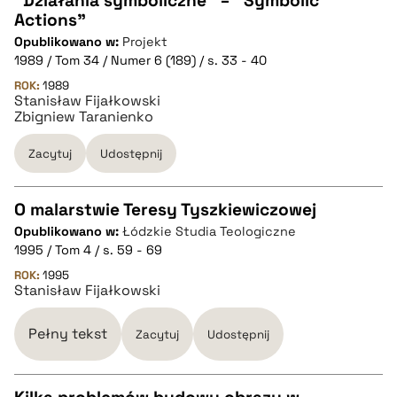
"Działania symboliczne" = "Symbolic
Actions"
CZYSTY TEKST
Opublikowano w:
Projekt
1989 / Tom 34 / Numer 6 (189) / s. 33 - 40
pobierz cytat
ROK:
1989
Stanisław Fijałkowski
Zbigniew Taranienko
BIBTEX
Zacytuj
Udostępnij
pobierz cytat
O malarstwie Teresy Tyszkiewiczowej
Opublikowano w:
Łódzkie Studia Teologiczne
CZYSTY TEKST
1995 / Tom 4 / s. 59 - 69
ROK:
1995
Stanisław Fijałkowski
pobierz cytat
Pełny tekst
Zacytuj
Udostępnij
BIBTEX