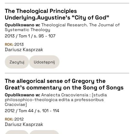
The Theological Principles
Underlying.Augustine’s “City of God”
CZYSTY TEKST
Opublikowano w:
Theological Research. The Journal of
Systematic Theology
2013 / Tom 1 / s. 95 - 107
pobierz cytat
ROK:
2013
Dariusz Kasprzak
BIBTEX
Zacytuj
Udostępnij
pobierz cytat
The allegorical sense of Gregory the
Great’s commentary on the Song of Songs
CZYSTY TEKST
Opublikowano w:
Analecta Cracoviensia : [studia
philosophico-theologica edita a professoribus
Cracoviae]
pobierz cytat
2012 / Tom 44 / s. 101 - 114
ROK:
2012
Dariusz Kasprzak
BIBTEX