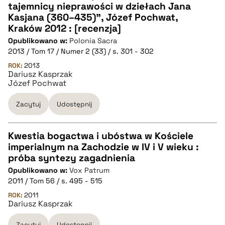
tajemnicy nieprawości w dziełach Jana
CZYSTY TEKST
Kasjana (360–435)", Józef Pochwat,
Kraków 2012 : [recenzja]
Opublikowano w:
Polonia Sacra
pobierz cytat
2013 / Tom 17 / Numer 2 (33) / s. 301 - 302
ROK:
2013
Dariusz Kasprzak
BIBTEX
Józef Pochwat
pobierz cytat
Zacytuj
Udostępnij
Kwestia bogactwa i ubóstwa w Kościele
imperialnym na Zachodzie w IV i V wieku :
CZYSTY TEKST
próba syntezy zagadnienia
Opublikowano w:
Vox Patrum
2011 / Tom 56 / s. 495 - 515
pobierz cytat
ROK:
2011
Dariusz Kasprzak
BIBTEX
Zacytuj
Udostępnij