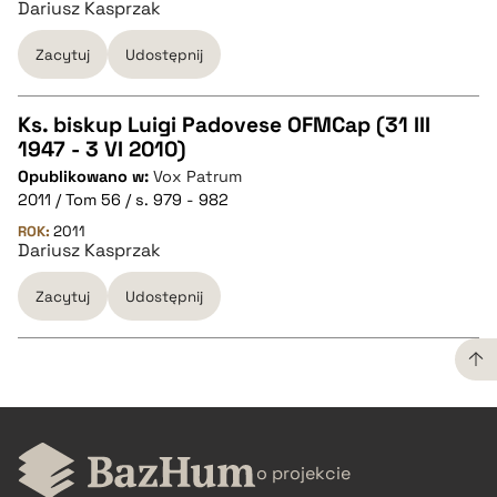
Dariusz Kasprzak
BIBTEX
Zacytuj
Udostępnij
pobierz cytat
Ks. biskup Luigi Padovese OFMCap (31 III
1947 - 3 VI 2010)
CZYSTY TEKST
Opublikowano w:
Vox Patrum
2011 / Tom 56 / s. 979 - 982
pobierz cytat
ROK:
2011
Dariusz Kasprzak
Zacytuj
Udostępnij
BIBTEX
pobierz cytat
CZYSTY TEKST
o projekcie
pobierz cytat