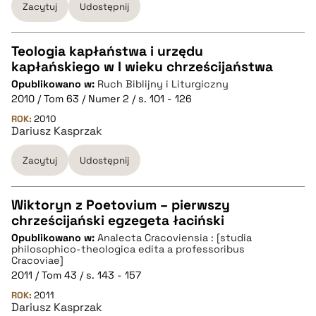
Zacytuj
Udostępnij
pobierz cytat
Teologia kapłaństwa i urzędu
kapłańskiego w I wieku chrześcijaństwa
CZYSTY TEKST
Opublikowano w:
Ruch Biblijny i Liturgiczny
2010 / Tom 63 / Numer 2 / s. 101 - 126
pobierz cytat
ROK:
2010
Dariusz Kasprzak
Zacytuj
Udostępnij
BIBTEX
pobierz cytat
Wiktoryn z Poetovium – pierwszy
chrześcijański egzegeta łaciński
CZYSTY TEKST
Opublikowano w:
Analecta Cracoviensia : [studia
philosophico-theologica edita a professoribus
Cracoviae]
pobierz cytat
2011 / Tom 43 / s. 143 - 157
ROK:
2011
Dariusz Kasprzak