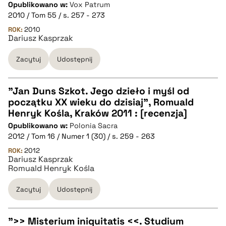
Opublikowano w:
Vox Patrum
2010 / Tom 55 / s. 257 - 273
pobierz cytat
ROK:
2010
Dariusz Kasprzak
BIBTEX
Zacytuj
Udostępnij
pobierz cytat
"Jan Duns Szkot. Jego dzieło i myśl od
początku XX wieku do dzisiaj", Romuald
CZYSTY TEKST
Henryk Kośla, Kraków 2011 : [recenzja]
Opublikowano w:
Polonia Sacra
2012 / Tom 16 / Numer 1 (30) / s. 259 - 263
pobierz cytat
ROK:
2012
Dariusz Kasprzak
Romuald Henryk Kośla
BIBTEX
Zacytuj
Udostępnij
pobierz cytat
">> Misterium iniquitatis <<. Studium