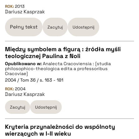
pobierz cytat
ROK:
2013
Dariusz Kasprzak
BIBTEX
Pełny tekst
Zacytuj
Udostępnij
pobierz cytat
Między symbolem a figurą : źródła myśli
teologicznej Paulina z Noli
CZYSTY TEKST
Opublikowano w:
Analecta Cracoviensia : [studia
philosophico-theologica edita a professoribus
Cracoviae]
pobierz cytat
2004 / Tom 36 / s. 163 - 181
ROK:
2004
Dariusz Kasprzak
BIBTEX
Zacytuj
Udostępnij
pobierz cytat
Kryteria przynależności do wspólnoty
wierzących w I-II wieku