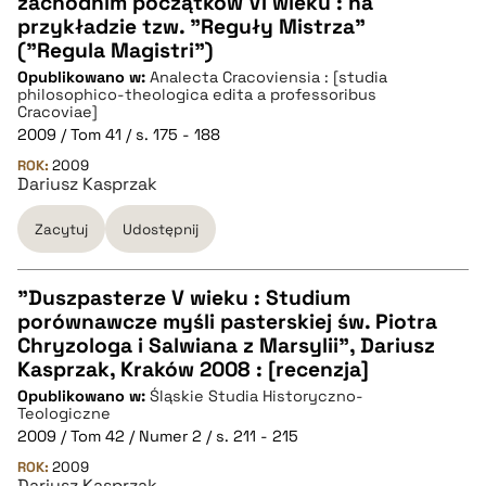
zachodnim początków VI wieku : na
CZYSTY TEKST
przykładzie tzw. "Reguły Mistrza"
("Regula Magistri")
Opublikowano w:
Analecta Cracoviensia : [studia
pobierz cytat
philosophico-theologica edita a professoribus
Cracoviae]
2009 / Tom 41 / s. 175 - 188
BIBTEX
ROK:
2009
Dariusz Kasprzak
pobierz cytat
Zacytuj
Udostępnij
"Duszpasterze V wieku : Studium
porównawcze myśli pasterskiej św. Piotra
CZYSTY TEKST
Chryzologa i Salwiana z Marsylii", Dariusz
Kasprzak, Kraków 2008 : [recenzja]
Opublikowano w:
Śląskie Studia Historyczno-
pobierz cytat
Teologiczne
2009 / Tom 42 / Numer 2 / s. 211 - 215
ROK:
BIBTEX
2009
Dariusz Kasprzak