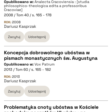
CZYSTY TEKST
Opublikowano w:
Analecta Cracoviensia : [studia
philosophico-theologica edita a professoribus
Cracoviae]
pobierz cytat
2008 / Tom 40 / s. 165 - 178
ROK:
2008
Dariusz Kasprzak
BIBTEX
Zacytuj
Udostępnij
pobierz cytat
Koncepcja dobrowolnego ubóstwa w
pismach monastycznych św. Augustyna
CZYSTY TEKST
Opublikowano w:
Vox Patrum
2013 / Tom 60 / s. 165 - 182
pobierz cytat
ROK:
2013
Dariusz Kasprzak
Zacytuj
Udostępnij
BIBTEX
pobierz cytat
Problematyka cnoty ubóstwa w Kościele