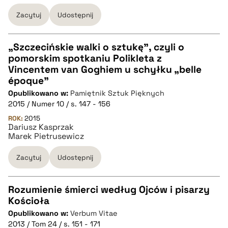
BIBTEX
Zacytuj
Udostępnij
pobierz cytat
„Szczecińskie walki o sztukę”, czyli o
pomorskim spotkaniu Polikleta z
CZYSTY TEKST
Vincentem van Goghiem u schyłku „belle
époque”
Opublikowano w:
Pamiętnik Sztuk Pięknych
pobierz cytat
2015 / Numer 10 / s. 147 - 156
ROK:
2015
Dariusz Kasprzak
BIBTEX
Marek Pietrusewicz
pobierz cytat
Zacytuj
Udostępnij
Rozumienie śmierci według Ojców i pisarzy
Kościoła
CZYSTY TEKST
Opublikowano w:
Verbum Vitae
2013 / Tom 24 / s. 151 - 171