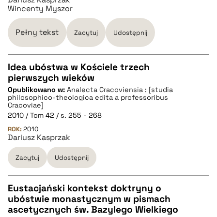
Wincenty Myszor
pobierz cytat
Pełny tekst
Zacytuj
Udostępnij
Idea ubóstwa w Kościele trzech
pierwszych wieków
CZYSTY TEKST
Opublikowano w:
Analecta Cracoviensia : [studia
philosophico-theologica edita a professoribus
Cracoviae]
pobierz cytat
2010 / Tom 42 / s. 255 - 268
ROK:
2010
Dariusz Kasprzak
BIBTEX
Zacytuj
Udostępnij
pobierz cytat
Eustacjański kontekst doktryny o
ubóstwie monastycznym w pismach
CZYSTY TEKST
ascetycznych św. Bazylego Wielkiego