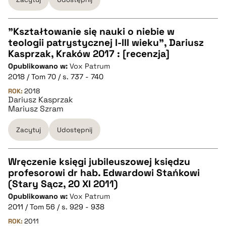
pobierz cytat
"Kształtowanie się nauki o niebie w
teologii patrystycznej I-III wieku", Dariusz
CZYSTY TEKST
Kasprzak, Kraków 2017 : [recenzja]
Opublikowano w:
Vox Patrum
2018 / Tom 70 / s. 737 - 740
pobierz cytat
ROK:
2018
Dariusz Kasprzak
Mariusz Szram
BIBTEX
Zacytuj
Udostępnij
pobierz cytat
Wręczenie księgi jubileuszowej księdzu
profesorowi dr hab. Edwardowi Stańkowi
CZYSTY TEKST
(Stary Sącz, 20 XI 2011)
Opublikowano w:
Vox Patrum
2011 / Tom 56 / s. 929 - 938
pobierz cytat
ROK:
2011