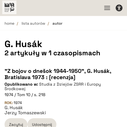
home
lista autorów
autor
G. Husák
2 artykuły w 1 czasopismach
"Z bojov o dnešok 1944-1950", G. Husák,
Bratislava 1973 : [recenzja]
Opublikowano w:
Studia z Dziejów ZSRR i Europy
Środkowej
1974 / Tom 10 / s. 218
ROK:
1974
G. Husák
Jerzy Tomaszewski
Zacytuj
Udostępnij