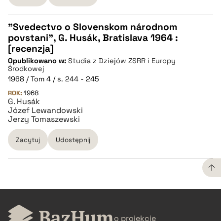
"Svedectvo o Slovenskom národnom
povstani", G. Husák, Bratislava 1964 :
CZYSTY TEKST
[recenzja]
Opublikowano w:
Studia z Dziejów ZSRR i Europy
Środkowej
pobierz cytat
1968 / Tom 4 / s. 244 - 245
ROK:
1968
G. Husák
BIBTEX
Józef Lewandowski
Jerzy Tomaszewski
pobierz cytat
Zacytuj
Udostępnij
CZYSTY TEKST
o projekcie
pobierz cytat