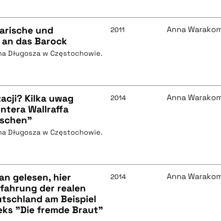
rarische und
Anna Warako
2011
 an das Barock
na Długosza w Częstochowie.
acji? Kilka uwag
Anna Warako
2014
ntera Wallraffa
tschen"
na Długosza w Częstochowie.
an gelesen, hier
Anna Warako
2014
Erfahrung der realen
utschland am Beispiel
eks "Die fremde Braut"