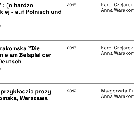
" : (o bardzo
Karol Czejarek
2013
Anna Warako
iej - auf Polnisch und
a
arakomska "Die
Karol Czejarek
2013
Anna Warako
nie am Beispiel der
 Deutsch
a
a przykładzie prozy
Małgorzata D
2012
Anna Warako
komska, Warszawa