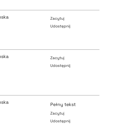
mska
Zacytuj
Udostępnij
pobierz cytat
mska
Zacytuj
Udostępnij
pobierz cytat
pobierz cytat
mska
Pełny tekst
Zacytuj
pobierz cytat
Udostępnij