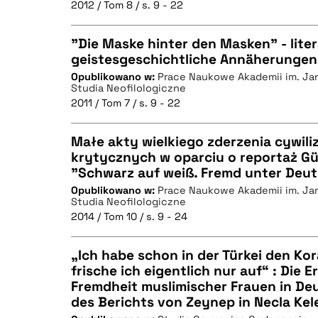
2012 / Tom 8 / s. 9 - 22
"Die Maske hinter den Masken" - lite
geistesgeschichtliche Annäherungen
Opublikowano w:
Prace Naukowe Akademii im. Ja
CZYSTY TEKST
Studia Neofilologiczne
2011 / Tom 7 / s. 9 - 22
Małe akty wielkiego zderzenia cywiliz
krytycznych w oparciu o reportaż Gü
BIBTEX
"Schwarz auf weiß. Fremd unter Deu
CZYSTY TEKST
Opublikowano w:
Prace Naukowe Akademii im. Ja
Studia Neofilologiczne
2014 / Tom 10 / s. 9 - 24
„Ich habe schon in der Türkei den Kor
BIBTEX
frische ich eigentlich nur auf“ : Die 
Fremdheit muslimischer Frauen in De
CZYSTY TEKST
des Berichts von Zeynep in Necla Kel