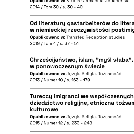
Opublikowano w:
Studia Germanica Gedanensia
2014 / Tom 30 / s. 30 - 40
BIBTEX
Od literatury gastarbeiterów do liter
w niemieckiej rzeczywistości postimi
Opublikowano w:
Transfer. Reception studies
CZYSTY TEKST
2019 / Tom 4 / s. 37 - 51
Chrześcijaństwo, islam, "myśl słaba". R
w ponowoczesnym świecie
BIBTEX
Opublikowano w:
Język. Religia. Tożsamość
CZYSTY TEKST
2013 / Numer 10 / s. 163 - 179
Tureccy imigranci we współczesnych
dziedzictwo religijne, etniczna toż
BIBTEX
kulturowe
CZYSTY TEKST
Opublikowano w:
Język. Religia. Tożsamość
2015 / Numer 12 / s. 233 - 248