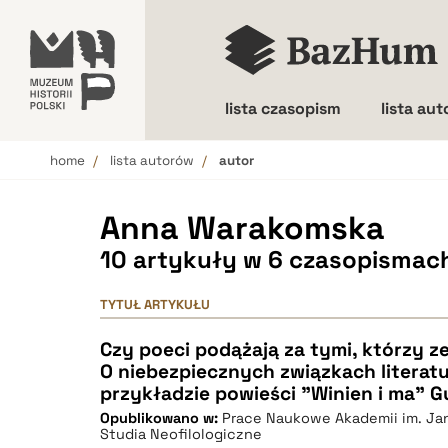
lista czasopism
lista au
home
lista autorów
autor
Wielkość liter
Anna Warakomska
10 artykuły w 6 czasopismac
TYTUŁ ARTYKUŁU
Czy poeci podążają za tymi, którzy ze
O niebezpiecznych związkach literat
przykładzie powieści "Winien i ma" 
Opublikowano w:
Prace Naukowe Akademii im. Ja
Studia Neofilologiczne