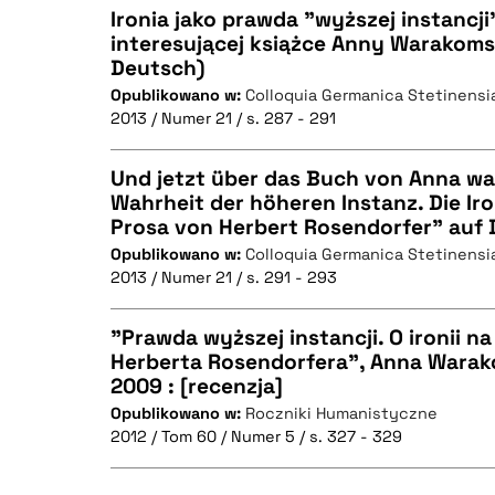
Ironia jako prawda "wyższej instancji
BIBTEX
interesującej książce Anny Warakomsk
Deutsch)
CZYSTY TEKST
Opublikowano w:
Colloquia Germanica Stetinensi
2013 / Numer 21 / s. 287 - 291
Und jetzt über das Buch von Anna w
BIBTEX
Wahrheit der höheren Instanz. Die Iro
Prosa von Herbert Rosendorfer" auf
CZYSTY TEKST
Opublikowano w:
Colloquia Germanica Stetinensi
2013 / Numer 21 / s. 291 - 293
"Prawda wyższej instancji. O ironii n
BIBTEX
Herberta Rosendorfera", Anna Wara
2009 : [recenzja]
CZYSTY TEKST
Opublikowano w:
Roczniki Humanistyczne
2012 / Tom 60 / Numer 5 / s. 327 - 329