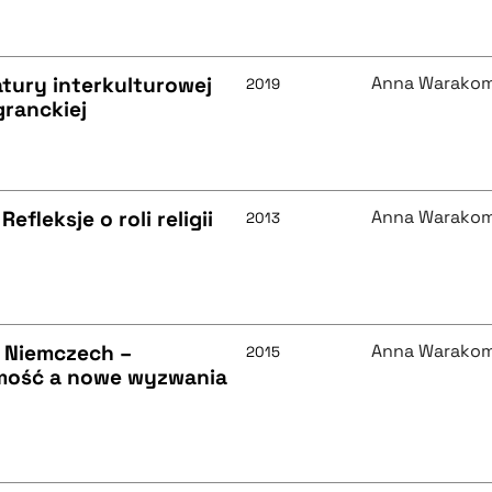
atury interkulturowej
Anna Warako
2019
granckiej
efleksje o roli religii
Anna Warako
2013
 Niemczech –
Anna Warako
2015
samość a nowe wyzwania