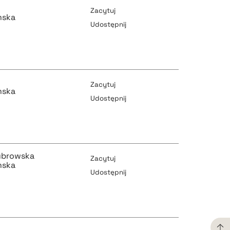
Zacytuj
mska
Udostępnij
pobierz cytat
pobierz cytat
Zacytuj
mska
Udostępnij
pobierz cytat
pobierz cytat
ubrowska
Zacytuj
mska
Udostępnij
pobierz cytat
pobierz cytat