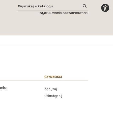
wyszukiwanie zaawansowana
Odstępy międzyliterowe
małe
średnie
duże
CZYNNOŚCI
mska
Zacytuj
Udostępnij