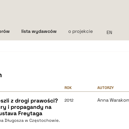
torów
lista wydawców
o projekcie
Interlinia
mała
średnia
duża
h
ROK
AUTORZY
szli z drogi prawości?
Anna Warako
2012
ury i propagandy na
Gustava Freytaga
na Długosza w Częstochowie.