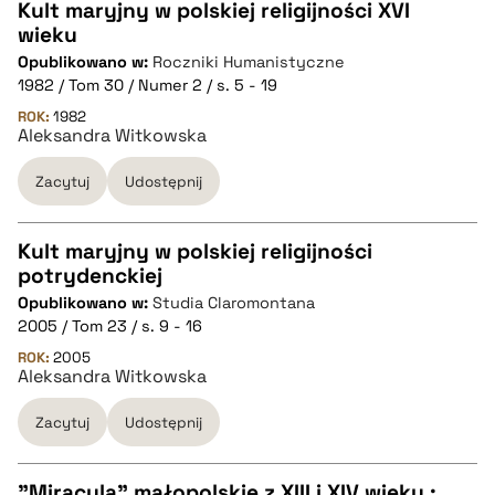
pobierz cytat
Kult maryjny w polskiej religijności XVI
wieku
CZYSTY TEKST
Opublikowano w:
Roczniki Humanistyczne
1982 / Tom 30 / Numer 2 / s. 5 - 19
pobierz cytat
ROK:
1982
Aleksandra Witkowska
Zacytuj
Udostępnij
BIBTEX
pobierz cytat
Kult maryjny w polskiej religijności
potrydenckiej
CZYSTY TEKST
Opublikowano w:
Studia Claromontana
2005 / Tom 23 / s. 9 - 16
pobierz cytat
ROK:
2005
Aleksandra Witkowska
Zacytuj
Udostępnij
BIBTEX
pobierz cytat
"Miracula" małopolskie z XIII i XIV wieku :