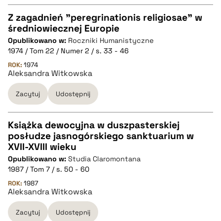
Z zagadnień "peregrinationis religiosae" w
średniowiecznej Europie
CZYSTY TEKST
Opublikowano w:
Roczniki Humanistyczne
1974 / Tom 22 / Numer 2 / s. 33 - 46
pobierz cytat
ROK:
1974
Aleksandra Witkowska
Zacytuj
Udostępnij
BIBTEX
pobierz cytat
Książka dewocyjna w duszpasterskiej
posłudze jasnogórskiego sanktuarium w
CZYSTY TEKST
XVII-XVIII wieku
Opublikowano w:
Studia Claromontana
1987 / Tom 7 / s. 50 - 60
pobierz cytat
ROK:
1987
Aleksandra Witkowska
BIBTEX
Zacytuj
Udostępnij