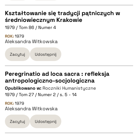
Kształtowanie się tradycji pątniczych w
średniowiecznym Krakowie
CZYSTY TEKST
1979 / Tom 86 / Numer 4
ROK:
1979
Aleksandra Witkowska
pobierz cytat
Zacytuj
Udostępnij
BIBTEX
Peregrinatio ad loca sacra : refleksja
pobierz cytat
antropologiczno-socjologiczna
CZYSTY TEKST
Opublikowano w:
Roczniki Humanistyczne
1979 / Tom 27 / Numer 2 / s. 5 - 14
pobierz cytat
ROK:
1979
Aleksandra Witkowska
Zacytuj
Udostępnij
BIBTEX