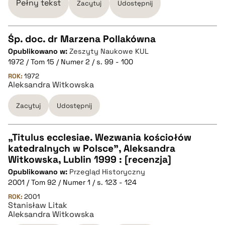
BIBTEX
Pełny tekst
Zacytuj
Udostępnij
pobierz cytat
Śp. doc. dr Marzena Pollakówna
Opublikowano w:
Zeszyty Naukowe KUL
CZYSTY TEKST
1972 / Tom 15 / Numer 2 / s. 99 - 100
ROK:
1972
Aleksandra Witkowska
pobierz cytat
Zacytuj
Udostępnij
BIBTEX
„Titulus ecclesiae. Wezwania kościołów
pobierz cytat
katedralnych w Polsce”, Aleksandra
CZYSTY TEKST
Witkowska, Lublin 1999 : [recenzja]
Opublikowano w:
Przegląd Historyczny
2001 / Tom 92 / Numer 1 / s. 123 - 124
pobierz cytat
ROK:
2001
Stanisław Litak
Aleksandra Witkowska
BIBTEX