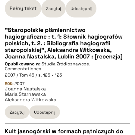
Pełny tekst
Zacytuj
Udostępnij
pobierz cytat
"Staropolskie piśmiennictwo
hagiograficzne : t. 1: Słownik hagiografów
CZYSTY TEKST
polskich, t. 2. : Bibliografia hagiografii
staropolskiej", Aleksandra Witkowska,
Joanna Nastalska, Lublin 2007 : [recenzja]
pobierz cytat
Opublikowano w:
Studia Źródłoznawcze.
Commentationes
2007 / Tom 45 / s. 123 - 125
BIBTEX
ROK:
2007
Joanna Nastalska
Maria Starnawska
pobierz cytat
Aleksandra Witkowska
Zacytuj
Udostępnij
Kult jasnogórski w formach pątniczych do