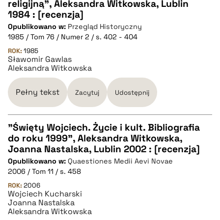
CZYSTY TEKST
religijną", Aleksandra Witkowska, Lublin
1984 : [recenzja]
Opublikowano w:
Przegląd Historyczny
pobierz cytat
1985 / Tom 76 / Numer 2 / s. 402 - 404
ROK:
1985
Sławomir Gawlas
BIBTEX
Aleksandra Witkowska
pobierz cytat
Pełny tekst
Zacytuj
Udostępnij
"Święty Wojciech. Życie i kult. Bibliografia
do roku 1999", Aleksandra Witkowska,
CZYSTY TEKST
Joanna Nastalska, Lublin 2002 : [recenzja]
Opublikowano w:
Quaestiones Medii Aevi Novae
2006 / Tom 11 / s. 458
pobierz cytat
ROK:
2006
Wojciech Kucharski
Joanna Nastalska
BIBTEX
Aleksandra Witkowska