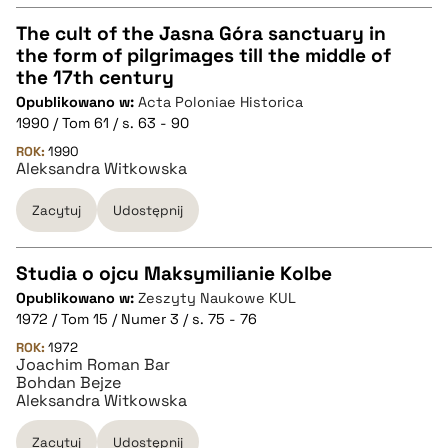
pobierz cytat
The cult of the Jasna Góra sanctuary in
the form of pilgrimages till the middle of
CZYSTY TEKST
the 17th century
Opublikowano w:
Acta Poloniae Historica
1990 / Tom 61 / s. 63 - 90
pobierz cytat
ROK:
1990
Aleksandra Witkowska
BIBTEX
Zacytuj
Udostępnij
pobierz cytat
Studia o ojcu Maksymilianie Kolbe
Opublikowano w:
Zeszyty Naukowe KUL
CZYSTY TEKST
1972 / Tom 15 / Numer 3 / s. 75 - 76
ROK:
1972
Joachim Roman Bar
pobierz cytat
Bohdan Bejze
Aleksandra Witkowska
BIBTEX
Zacytuj
Udostępnij