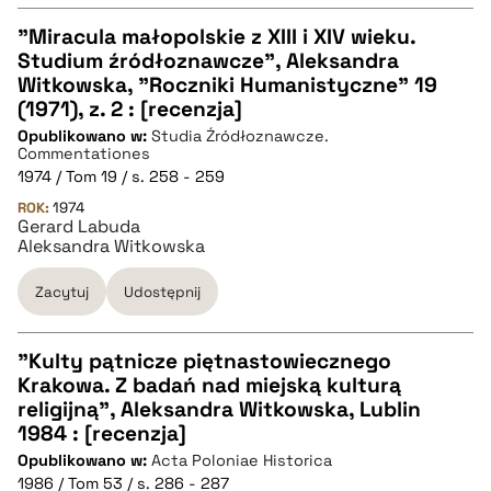
"Miracula małopolskie z XIII i XIV wieku.
Studium źródłoznawcze", Aleksandra
CZYSTY TEKST
Witkowska, "Roczniki Humanistyczne" 19
(1971), z. 2 : [recenzja]
Opublikowano w:
Studia Źródłoznawcze.
pobierz cytat
Commentationes
1974 / Tom 19 / s. 258 - 259
ROK:
BIBTEX
1974
Gerard Labuda
Aleksandra Witkowska
pobierz cytat
Zacytuj
Udostępnij
"Kulty pątnicze piętnastowiecznego
Krakowa. Z badań nad miejską kulturą
CZYSTY TEKST
religijną", Aleksandra Witkowska, Lublin
1984 : [recenzja]
Opublikowano w:
Acta Poloniae Historica
pobierz cytat
1986 / Tom 53 / s. 286 - 287