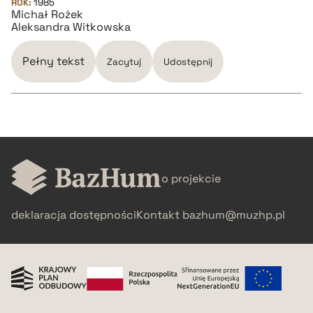
ROK:
1985
Michał Rożek
BIBTEX
Aleksandra Witkowska
pobierz cytat
Pełny tekst
Zacytuj
Udostępnij
CZYSTY TEKST
o projekcie
pobierz cytat
deklaracja dostępności
Kontakt
bazhum@muzhp.pl
BIBTEX
pobierz cytat