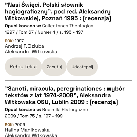
"Nasi Święci. Polski słownik
hagiograficzny", pod red. Aleksandry
CZYSTY TEKST
Witkowskiej, Poznań 1995 : [recenzja]
Opublikowano w:
Collectanea Theologica
1997 / Tom 67 / Numer 4 / s. 195 - 197
pobierz cytat
ROK:
1997
Andrzej F. Dziuba
Aleksandra Witkowska
BIBTEX
Pełny tekst
Zacytuj
Udostępnij
pobierz cytat
"Sancti, miracula, peregrinationes : wybór
tekstów z lat 1974-2008", Aleksandra
CZYSTY TEKST
Witkowska OSU, Lublin 2009 : [recenzja]
Opublikowano w:
Roczniki Historyczne
2009 / Tom 75 / s. 197 - 199
pobierz cytat
ROK:
2009
Halina Manikowska
Aleksandra Witkowska
BIBTEX