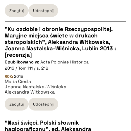
Zacytuj
Udostępnij
pobierz cytat
"Ku ozdobie i obronie Rzeczypospolitej.
Maryjne miejsca święte w drukach
CZYSTY TEKST
staropolskich", Aleksandra Witkowska,
Joanna Nastalska-Wiśnicka, Lublin 2013 :
[recenzja]
pobierz cytat
Opublikowano w:
Acta Poloniae Historica
2015 / Tom 111 / s. 218
BIBTEX
ROK:
2015
Maria Cieśla
Joanna Nastalska-Wiśnicka
Aleksandra Witkowska
pobierz cytat
Zacytuj
Udostępnij
"Nasi święci. Polski słownik
hagiograficzny", ed. Aleksandra