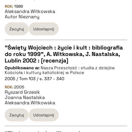
ROK:
1986
Aleksandra Witkowska
BIBTEX
Autor Nieznany
pobierz cytat
Zacytuj
Udostępnij
"Święty Wojciech : życie i kult : bibliografia
do roku 1999", A. Witkowska, J. Nastalska,
CZYSTY TEKST
Lublin 2002 : [recenzja]
Opublikowano w:
Nasza Przeszłość : studia z dziejów
Kościoła i kultury katolickiej w Polsce
pobierz cytat
2005 / Tom 103 / s. 337 - 340
ROK:
2005
Ryszard Grzesik
BIBTEX
Joanna Nastalska
Aleksandra Witkowska
pobierz cytat
Zacytuj
Udostępnij