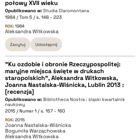
połowy XVII wieku
CZYSTY TEKST
Opublikowano w:
Studia Claromontana
1984 / Tom 5 / s. 148 - 223
pobierz cytat
ROK:
1984
Aleksandra Witkowska
Zacytuj
Udostępnij
BIBTEX
pobierz cytat
"Ku ozdobie i obronie Rzeczypospolitej:
maryjne miejsca święte w drukach
CZYSTY TEKST
staropolskich", Aleksandra Witkowska,
Joanna Nastalska-Wiśnicka, Lublin 2013 :
[recenzja]
pobierz cytat
Opublikowano w:
Bibliotheca Nostra : śląski kwartalnik
naukowy
2015 / Numer 1 / s. 157 - 160
BIBTEX
ROK:
2015
Joanna Nastalska-Wiśnicka
Bogumiła Warząchowska
pobierz cytat
Aleksandra Witkowska