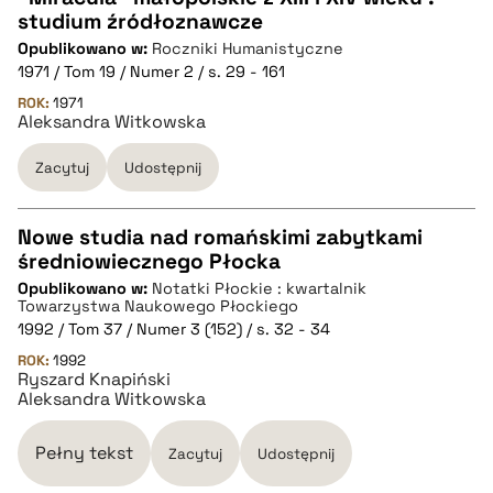
studium źródłoznawcze
CZYSTY TEKST
Opublikowano w:
Roczniki Humanistyczne
1971 / Tom 19 / Numer 2 / s. 29 - 161
pobierz cytat
ROK:
1971
Aleksandra Witkowska
Zacytuj
Udostępnij
BIBTEX
pobierz cytat
Nowe studia nad romańskimi zabytkami
średniowiecznego Płocka
CZYSTY TEKST
Opublikowano w:
Notatki Płockie : kwartalnik
Towarzystwa Naukowego Płockiego
1992 / Tom 37 / Numer 3 (152) / s. 32 - 34
pobierz cytat
ROK:
1992
Ryszard Knapiński
Aleksandra Witkowska
BIBTEX
Pełny tekst
Zacytuj
Udostępnij
pobierz cytat