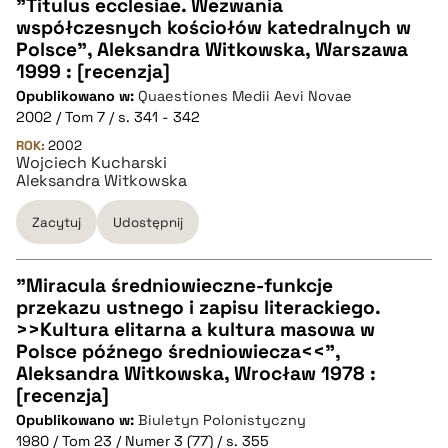
"Titulus ecclesiae. Wezwania
współczesnych kościołów katedralnych w
CZYSTY TEKST
Polsce", Aleksandra Witkowska, Warszawa
1999 : [recenzja]
Opublikowano w:
Quaestiones Medii Aevi Novae
pobierz cytat
2002 / Tom 7 / s. 341 - 342
ROK:
2002
Wojciech Kucharski
BIBTEX
Aleksandra Witkowska
pobierz cytat
Zacytuj
Udostępnij
"Miracula średniowieczne-funkcje
przekazu ustnego i zapisu literackiego.
CZYSTY TEKST
>>Kultura elitarna a kultura masowa w
Polsce późnego średniowiecza<<",
Aleksandra Witkowska, Wrocław 1978 :
pobierz cytat
[recenzja]
Opublikowano w:
Biuletyn Polonistyczny
1980 / Tom 23 / Numer 3 (77) / s. 355
BIBTEX