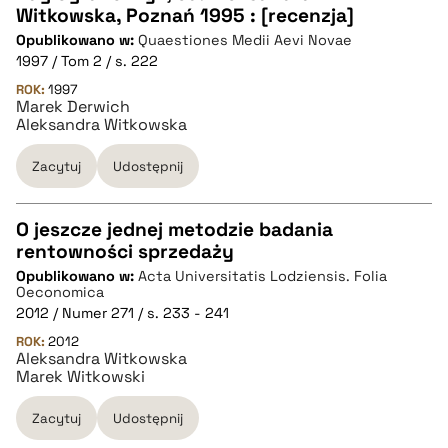
CZYSTY TEKST
Witkowska, Poznań 1995 : [recenzja]
Opublikowano w:
Quaestiones Medii Aevi Novae
1997 / Tom 2 / s. 222
pobierz cytat
ROK:
1997
Marek Derwich
Aleksandra Witkowska
BIBTEX
Zacytuj
Udostępnij
pobierz cytat
O jeszcze jednej metodzie badania
rentowności sprzedaży
CZYSTY TEKST
Opublikowano w:
Acta Universitatis Lodziensis. Folia
Oeconomica
2012 / Numer 271 / s. 233 - 241
pobierz cytat
ROK:
2012
Aleksandra Witkowska
Marek Witkowski
BIBTEX
Zacytuj
Udostępnij
pobierz cytat