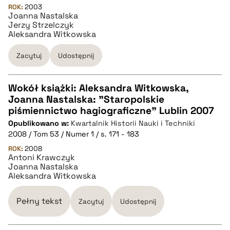
ROK:
2003
Joanna Nastalska
BIBTEX
Jerzy Strzelczyk
Aleksandra Witkowska
pobierz cytat
Zacytuj
Udostępnij
Wokół książki: Aleksandra Witkowska,
Joanna Nastalska: "Staropolskie
CZYSTY TEKST
piśmiennictwo hagiograficzne" Lublin 2007
Opublikowano w:
Kwartalnik Historii Nauki i Techniki
2008 / Tom 53 / Numer 1 / s. 171 - 183
pobierz cytat
ROK:
2008
Antoni Krawczyk
Joanna Nastalska
BIBTEX
Aleksandra Witkowska
pobierz cytat
Pełny tekst
Zacytuj
Udostępnij