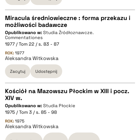
pobierz cytat
Miracula średniowieczne : forma przekazu i
możliwości badawcze
CZYSTY TEKST
Opublikowano w:
Studia Źródłoznawcze.
Commentationes
1977 / Tom 22 / s. 83 - 87
pobierz cytat
ROK:
1977
Aleksandra Witkowska
BIBTEX
Zacytuj
Udostępnij
pobierz cytat
Kościół na Mazowszu Płockim w XIII i pocz.
XIV w.
CZYSTY TEKST
Opublikowano w:
Studia Płockie
1975 / Tom 3 / s. 85 - 98
pobierz cytat
ROK:
1975
Aleksandra Witkowska