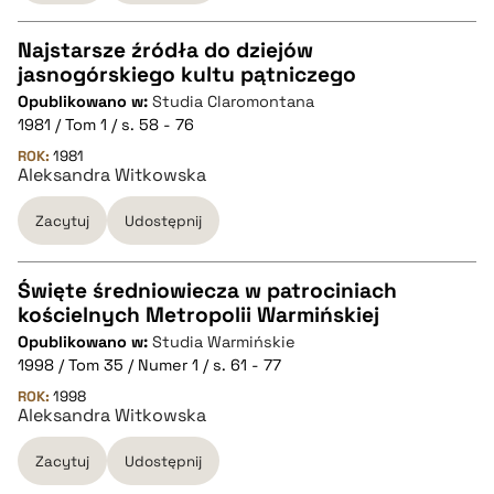
pobierz cytat
Najstarsze źródła do dziejów
jasnogórskiego kultu pątniczego
CZYSTY TEKST
Opublikowano w:
Studia Claromontana
1981 / Tom 1 / s. 58 - 76
pobierz cytat
ROK:
1981
Aleksandra Witkowska
Zacytuj
Udostępnij
BIBTEX
pobierz cytat
Święte średniowiecza w patrociniach
kościelnych Metropolii Warmińskiej
CZYSTY TEKST
Opublikowano w:
Studia Warmińskie
1998 / Tom 35 / Numer 1 / s. 61 - 77
pobierz cytat
ROK:
1998
Aleksandra Witkowska
Zacytuj
Udostępnij
BIBTEX