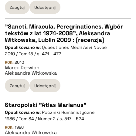
Zacytuj
Udostępnij
pobierz cytat
"Sancti. Miracula. Peregrinationes. Wybór
tekstów z lat 1974-2008", Aleksandra
CZYSTY TEKST
Witkowska, Lublin 2009 : [recenzja]
Opublikowano w:
Quaestiones Medii Aevi Novae
2010 / Tom 15 / s. 471 - 472
pobierz cytat
ROK:
2010
Marek Derwich
Aleksandra Witkowska
BIBTEX
Zacytuj
Udostępnij
pobierz cytat
Staropolski "Atlas Marianus"
Opublikowano w:
Roczniki Humanistyczne
CZYSTY TEKST
1986 / Tom 34 / Numer 2 / s. 517 - 524
ROK:
1986
Aleksandra Witkowska
pobierz cytat