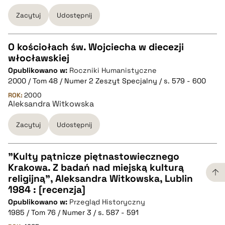
Zacytuj
Udostępnij
BIBTEX
O kościołach św. Wojciecha w diecezji
pobierz cytat
włocławskiej
CZYSTY TEKST
Opublikowano w:
Roczniki Humanistyczne
2000 / Tom 48 / Numer 2 Zeszyt Specjalny / s. 579 - 600
pobierz cytat
ROK:
2000
Aleksandra Witkowska
Zacytuj
Udostępnij
BIBTEX
pobierz cytat
"Kulty pątnicze piętnastowiecznego
Krakowa. Z badań nad miejską kulturą
CZYSTY TEKST
religijną", Aleksandra Witkowska, Lublin
1984 : [recenzja]
Opublikowano w:
Przegląd Historyczny
pobierz cytat
1985 / Tom 76 / Numer 3 / s. 587 - 591