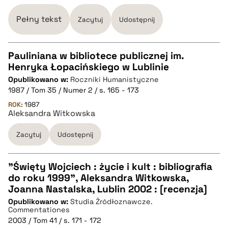
Pełny tekst
Zacytuj
Udostępnij
Pauliniana w bibliotece publicznej im.
Henryka Łopacińskiego w Lublinie
CZYSTY TEKST
Opublikowano w:
Roczniki Humanistyczne
1987 / Tom 35 / Numer 2 / s. 165 - 173
pobierz cytat
ROK:
1987
Aleksandra Witkowska
Zacytuj
Udostępnij
BIBTEX
pobierz cytat
"Święty Wojciech : życie i kult : bibliografia
do roku 1999", Aleksandra Witkowska,
CZYSTY TEKST
Joanna Nastalska, Lublin 2002 : [recenzja]
Opublikowano w:
Studia Źródłoznawcze.
Commentationes
pobierz cytat
2003 / Tom 41 / s. 171 - 172