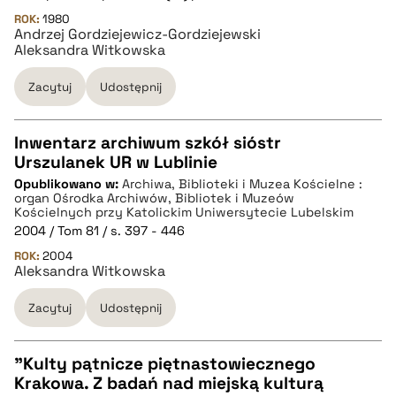
ROK:
1980
Andrzej Gordziejewicz-Gordziejewski
pobierz cytat
Aleksandra Witkowska
Zacytuj
Udostępnij
Inwentarz archiwum szkół sióstr
Urszulanek UR w Lublinie
CZYSTY TEKST
Opublikowano w:
Archiwa, Biblioteki i Muzea Kościelne :
organ Ośrodka Archiwów, Bibliotek i Muzeów
Kościelnych przy Katolickim Uniwersytecie Lubelskim
pobierz cytat
2004 / Tom 81 / s. 397 - 446
ROK:
2004
Aleksandra Witkowska
BIBTEX
Zacytuj
Udostępnij
pobierz cytat
"Kulty pątnicze piętnastowiecznego
Krakowa. Z badań nad miejską kulturą