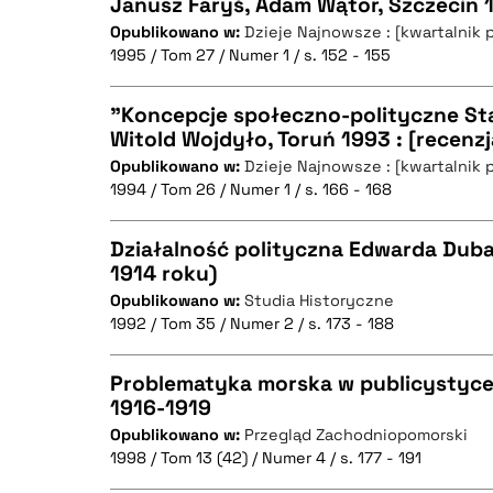
Janusz Faryś, Adam Wątor, Szczecin 1
BIBTEX
Opublikowano w:
Dzieje Najnowsze : [kwartalnik 
CZYSTY TEKST
1995 / Tom 27 / Numer 1 / s. 152 - 155
"Koncepcje społeczno-polityczne St
Witold Wojdyło, Toruń 1993 : [recenzj
BIBTEX
Opublikowano w:
Dzieje Najnowsze : [kwartalnik 
CZYSTY TEKST
1994 / Tom 26 / Numer 1 / s. 166 - 168
Działalność polityczna Edwarda Duba
1914 roku)
BIBTEX
Opublikowano w:
Studia Historyczne
CZYSTY TEKST
1992 / Tom 35 / Numer 2 / s. 173 - 188
Problematyka morska w publicystyce
1916-1919
BIBTEX
Opublikowano w:
Przegląd Zachodniopomorski
CZYSTY TEKST
1998 / Tom 13 (42) / Numer 4 / s. 177 - 191