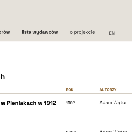
torów
lista wydawców
o projekcie
Interlinia
mała
średnia
duża
ch
ROK
AUTORZY
 w Pieniakach w 1912
Adam Wątor
1992