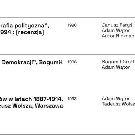
afia polityczna",
Janusz Faryś
1996
Adam Wątor
994 : [recenzja]
Autor Nieznan
j Demokracji", Bogumił
Bogumił Grott
1998
Adam Wątor
w w latach 1887-1914.
Adam Wątor
1993
Tadeusz Wols
deusz Wolsza, Warszawa