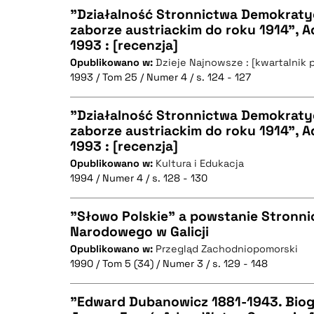
"Działalność Stronnictwa Demokrat
BIBTEX
zaborze austriackim do roku 1914", 
1993 : [recenzja]
CZYSTY TEKST
Opublikowano w:
Dzieje Najnowsze : [kwartalnik 
1993 / Tom 25 / Numer 4 / s. 124 - 127
"Działalność Stronnictwa Demokrat
BIBTEX
zaborze austriackim do roku 1914", 
1993 : [recenzja]
CZYSTY TEKST
Opublikowano w:
Kultura i Edukacja
1994 / Numer 4 / s. 128 - 130
"Słowo Polskie" a powstanie Stronn
BIBTEX
Narodowego w Galicji
Opublikowano w:
Przegląd Zachodniopomorski
CZYSTY TEKST
1990 / Tom 5 (34) / Numer 3 / s. 129 - 148
"Edward Dubanowicz 1881-1943. Biogr