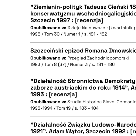
"Ziemianin-polityk Tadeusz Cieński 1
konserwatyzmu wschodniogalicyjskie
BIBTEX
Szczecin 1997 : [recenzja]
CZYSTY TEKST
Opublikowano w:
Dzieje Najnowsze : [kwartalnik 
1998 / Tom 30 / Numer 1 / s. 181 - 182
Szczeciński epizod Romana Dmowskie
BIBTEX
Opublikowano w:
Przegląd Zachodniopomorski
1993 / Tom 8 (37) / Numer 3 / s. 181 - 186
CZYSTY TEKST
"Działalność Stronnictwa Demokrat
zaborze austriackim do roku 1914", 
1993 : [recenzja]
CZYSTY TEKST
BIBTEX
Opublikowano w:
Studia Historica Slavo-Germani
1993-1994 / Tom 19 / s. 183 - 184
"Działalność Związku Ludowo-Narodo
BIBTEX
1921", Adam Wątor, Szczecin 1992 : [r