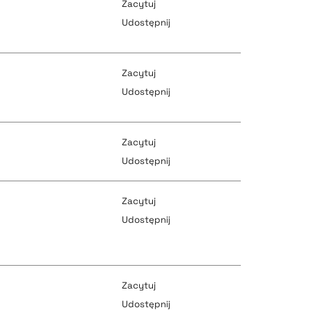
Zacytuj
Udostępnij
pobierz cytat
Zacytuj
Udostępnij
pobierz cytat
pobierz cytat
Zacytuj
Udostępnij
Zacytuj
pobierz cytat
pobierz cytat
Udostępnij
pobierz cytat
pobierz cytat
Zacytuj
Udostępnij