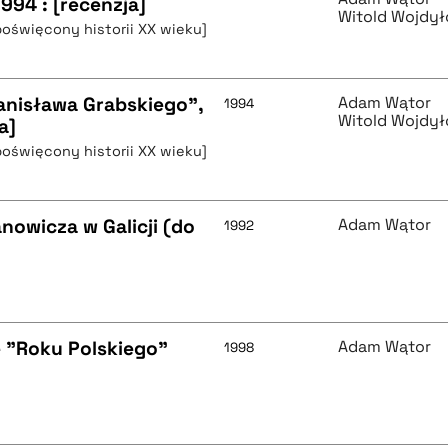
994 : [recenzja]
Witold Wojdył
poświęcony historii XX wieku]
anisława Grabskiego",
Adam Wątor
1994
Witold Wojdył
a]
poświęcony historii XX wieku]
nowicza w Galicji (do
Adam Wątor
1992
 "Roku Polskiego"
Adam Wątor
1998