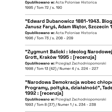
Opublikowano w:
Acta Poloniae Historica
CZYSTY TEKST
1995 / Tom 72 / s. 190
"Edward Dubanowicz 1881-1943. Biogr
Janusz Faryś, Adam Wątor, Szczecin 1
BIBTEX
Opublikowano w:
Acta Poloniae Historica
CZYSTY TEKST
1996 / Tom 73 / s. 208 - 209
"Zygmunt Balicki : ideolog Narodowe
Grott, Kraków 1995 : [recenzja]
BIBTEX
Opublikowano w:
Przegląd Zachodniopomorski
CZYSTY TEKST
1998 / Tom 13 (42) / Numer 4 / s. 224 - 227
"Narodowa Demokracja wobec chłopó
Programy, poltyka, działalność", Ta
BIBTEX
1992 : [recenzja]
CZYSTY TEKST
Opublikowano w:
Przegląd Zachodniopomorski
1993 / Tom 8 (37) / Numer 1 / s. 234 - 238