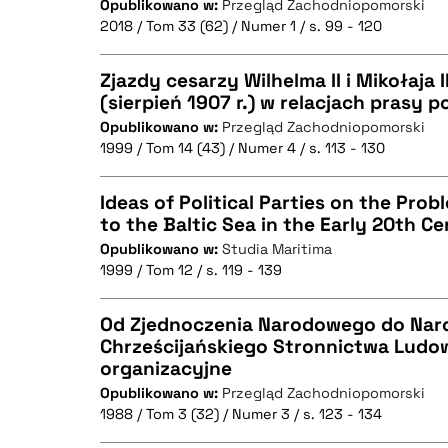
Opublikowano w:
Przegląd Zachodniopomorski
CZYSTY TEKST
2018 / Tom 33 (62) / Numer 1 / s. 99 - 120
Zjazdy cesarzy Wilhelma II i Mikołaja 
(sierpień 1907 r.) w relacjach prasy po
BIBTEX
Opublikowano w:
Przegląd Zachodniopomorski
CZYSTY TEKST
1999 / Tom 14 (43) / Numer 4 / s. 113 - 130
Ideas of Political Parties on the Pro
to the Baltic Sea in the Early 20th Cen
BIBTEX
Opublikowano w:
Studia Maritima
CZYSTY TEKST
1999 / Tom 12 / s. 119 - 139
Od Zjednoczenia Narodowego do Na
Chrześcijańskiego Stronnictwa Ludo
BIBTEX
organizacyjne
CZYSTY TEKST
Opublikowano w:
Przegląd Zachodniopomorski
1988 / Tom 3 (32) / Numer 3 / s. 123 - 134