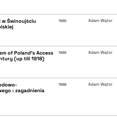
II w Świnoujściu
Adam Wątor
1999
lskiej
blem of Poland's Access
Adam Wątor
1999
tury (up till 1918)
rodowo-
Adam Wątor
1988
wego : zagadnienia