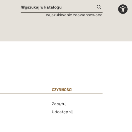
wyszukiwanie zaawansowana
Odstępy międzyliterowe
małe
średnie
duże
CZYNNOŚCI
Zacytuj
Udostępnij