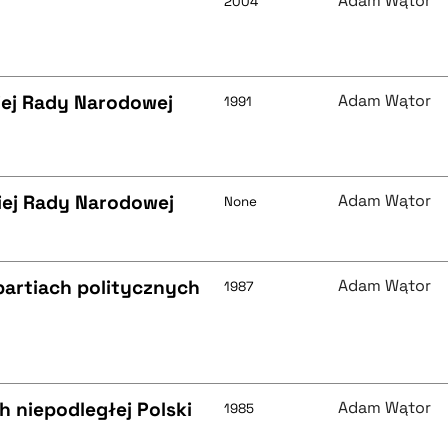
Adam Wątor
2004
iej Rady Narodowej
Adam Wątor
1991
iej Rady Narodowej
Adam Wątor
None
partiach politycznych
Adam Wątor
1987
h niepodległej Polski
Adam Wątor
1985