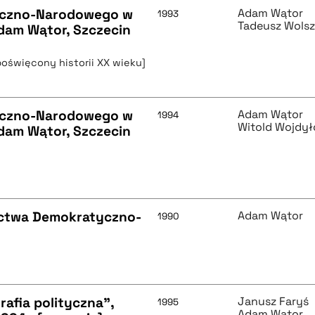
yczno-Narodowego w
Adam Wątor
1993
Tadeusz Wols
Adam Wątor, Szczecin
poświęcony historii XX wieku]
yczno-Narodowego w
Adam Wątor
1994
Witold Wojdył
Adam Wątor, Szczecin
ictwa Demokratyczno-
Adam Wątor
1990
afia polityczna",
Janusz Faryś
1995
Adam Wątor