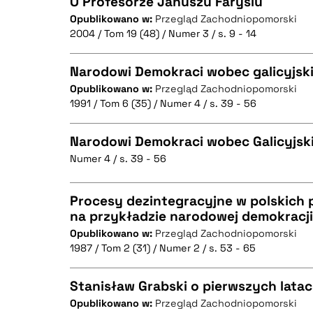
O Profesorze Januszu Farysiu
Opublikowano w:
Przegląd Zachodniopomorski
2004 / Tom 19 (48) / Numer 3 / s. 9 - 14
CZYSTY TEKST
Narodowi Demokraci wobec galicyjsk
Opublikowano w:
Przegląd Zachodniopomorski
1991 / Tom 6 (35) / Numer 4 / s. 39 - 56
CZYSTY TEKST
BIBTEX
Narodowi Demokraci wobec Galicyjsk
Numer 4 / s. 39 - 56
CZYSTY TEKST
BIBTEX
Procesy dezintegracyjne w polskich 
na przykładzie narodowej demokracji
Opublikowano w:
Przegląd Zachodniopomorski
CZYSTY TEKST
1987 / Tom 2 (31) / Numer 2 / s. 53 - 65
BIBTEX
Stanisław Grabski o pierwszych latac
Opublikowano w:
Przegląd Zachodniopomorski
BIBTEX