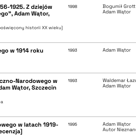
856-1925. Z dziejów
Bogumił Grott
1998
Adam Wątor
go", Adam Wątor,
poświęcony historii XX wieku]
go w 1914 roku
Adam Wątor
1993
yczno-Narodowego w
Waldemar Łaz
1993
Adam Wątor
Adam Wątor, Szczecin
ca
wego w latach 1919-
Adam Wątor
1995
Autor Nieznan
ecenzja]