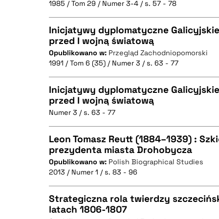
1985 / Tom 29 / Numer 3-4 / s. 57 - 78
CZYSTY TEKST
Inicjatywy dyplomatyczne Galicyjski
przed I wojną światową
Opublikowano w:
Przegląd Zachodniopomorski
CZYSTY TEKST
BIBTEX
1991 / Tom 6 (35) / Numer 3 / s. 63 - 77
Inicjatywy dyplomatyczne Galicyjski
przed I wojną światową
BIBTEX
Numer 3 / s. 63 - 77
CZYSTY TEKST
Leon Tomasz Reutt (1884–1939) : Szki
prezydenta miasta Drohobycza
Opublikowano w:
Polish Biographical Studies
CZYSTY TEKST
BIBTEX
2013 / Numer 1 / s. 83 - 96
Strategiczna rola twierdzy szczecińs
latach 1806-1807
BIBTEX