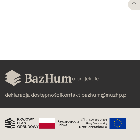
CZYSTY TEKST
pobierz cytat
BIBTEX
pobierz cytat
o projekcie
deklaracja dostępności
Kontakt
bazhum@muzhp.pl