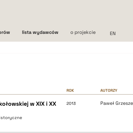
torów
lista wydawców
o projekcie
Interlinia
mała
średnia
duża
ROK
AUTORZY
ołowskiej w XIX i XX
Paweł Grzesz
2013
istoryczne