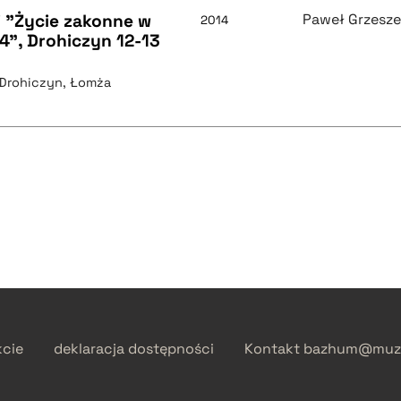
 "Życie zakonne w
Paweł Grzesz
2014
4", Drohiczyn 12-13
, Drohiczyn, Łomża
kcie
deklaracja dostępności
Kontakt
bazhum@muzh