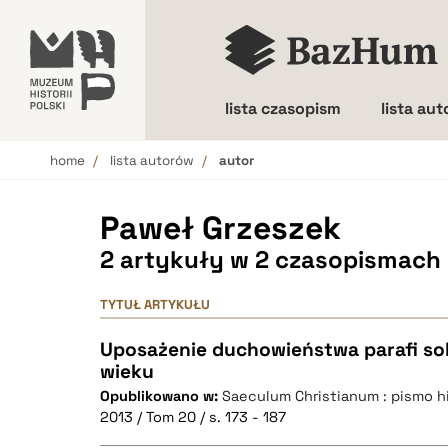
lista czasopism
lista au
home
lista autorów
autor
Wielkość liter
Paweł Grzeszek
2 artykuły w 2 czasopismach
TYTUŁ ARTYKUŁU
Uposażenie duchowieństwa parafi sok
wieku
Opublikowano w:
Saeculum Christianum : pismo h
2013 / Tom 20 / s. 173 - 187