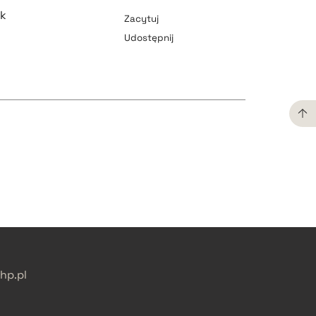
ek
Zacytuj
Udostępnij
pobierz cytat
pobierz cytat
pobierz cytat
pobierz cytat
p.pl