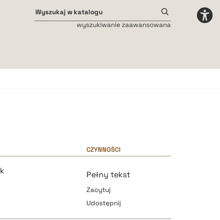
wyszukiwanie zaawansowana
Odstępy międzyliterowe
małe
średnie
duże
CZYNNOŚCI
ek
Pełny tekst
Zacytuj
Udostępnij