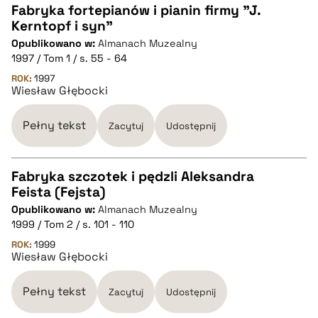
Fabryka fortepianów i pianin firmy "J.
Kerntopf i syn"
CZYSTY TEKST
Opublikowano w:
Almanach Muzealny
1997 / Tom 1 / s. 55 - 64
pobierz cytat
ROK:
1997
Wiesław Głębocki
BIBTEX
Pełny tekst
Zacytuj
Udostępnij
pobierz cytat
Fabryka szczotek i pędzli Aleksandra
Feista (Fejsta)
CZYSTY TEKST
Opublikowano w:
Almanach Muzealny
1999 / Tom 2 / s. 101 - 110
pobierz cytat
ROK:
1999
Wiesław Głębocki
BIBTEX
Pełny tekst
Zacytuj
Udostępnij