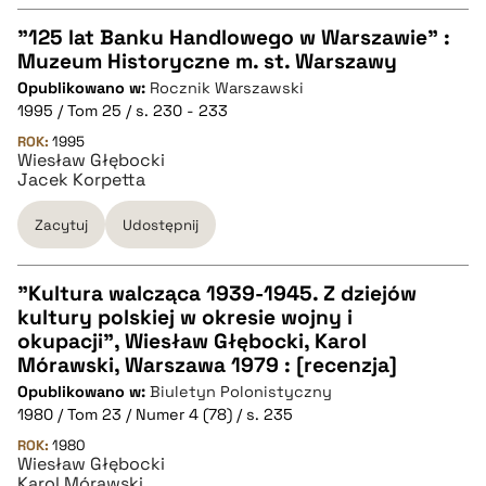
pobierz cytat
"125 lat Banku Handlowego w Warszawie" :
Muzeum Historyczne m. st. Warszawy
CZYSTY TEKST
Opublikowano w:
Rocznik Warszawski
1995 / Tom 25 / s. 230 - 233
pobierz cytat
ROK:
1995
Wiesław Głębocki
Jacek Korpetta
BIBTEX
Zacytuj
Udostępnij
pobierz cytat
"Kultura walcząca 1939-1945. Z dziejów
kultury polskiej w okresie wojny i
CZYSTY TEKST
okupacji", Wiesław Głębocki, Karol
Mórawski, Warszawa 1979 : [recenzja]
Opublikowano w:
Biuletyn Polonistyczny
pobierz cytat
1980 / Tom 23 / Numer 4 (78) / s. 235
ROK:
1980
Wiesław Głębocki
BIBTEX
Karol Mórawski