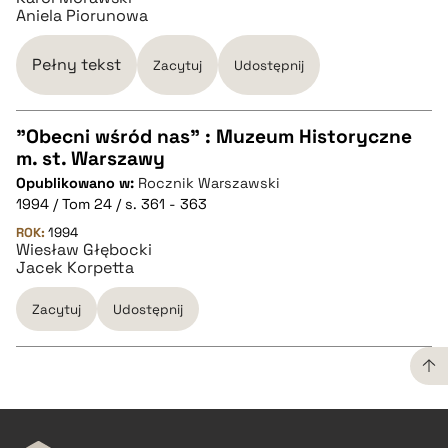
Aniela Piorunowa
pobierz cytat
Pełny tekst
Zacytuj
Udostępnij
"Obecni wśród nas" : Muzeum Historyczne
m. st. Warszawy
CZYSTY TEKST
Opublikowano w:
Rocznik Warszawski
1994 / Tom 24 / s. 361 - 363
pobierz cytat
ROK:
1994
Wiesław Głębocki
Jacek Korpetta
BIBTEX
Zacytuj
Udostępnij
pobierz cytat
CZYSTY TEKST