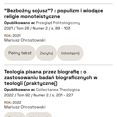
pobierz cytat
"Bezbożny sojusz"? : populizm i wiodące
religie monoteistyczne
CZYSTY TEKST
Opublikowano w:
Przegląd Politologiczny
2021 / Tom 26 / Numer 2 / s. 89 - 103
pobierz cytat
ROK:
2021
Mariusz Chrostowski
BIBTEX
Pełny tekst
Zacytuj
Udostępnij
pobierz cytat
Teologia pisana przez biografię : o
zastosowaniu badań biograficznych w
CZYSTY TEKST
teologii (praktycznej)
Opublikowano w:
Collectanea Theologica
2022 / Tom 92 / Numer 2 / s. 201 - 227
pobierz cytat
ROK:
2022
Mariusz Chrostowski
BIBTEX