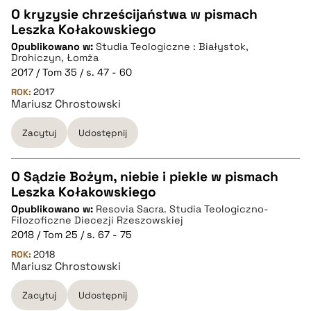
O kryzysie chrześcijaństwa w pismach
Leszka Kołakowskiego
CZYSTY TEKST
Opublikowano w:
Studia Teologiczne : Białystok,
Drohiczyn, Łomża
2017 / Tom 35 / s. 47 - 60
pobierz cytat
ROK:
2017
Mariusz Chrostowski
BIBTEX
Zacytuj
Udostępnij
pobierz cytat
O Sądzie Bożym, niebie i piekle w pismach
Leszka Kołakowskiego
CZYSTY TEKST
Opublikowano w:
Resovia Sacra. Studia Teologiczno-
Filozoficzne Diecezji Rzeszowskiej
2018 / Tom 25 / s. 67 - 75
pobierz cytat
ROK:
2018
Mariusz Chrostowski
BIBTEX
Zacytuj
Udostępnij