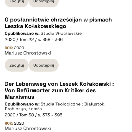
Zacytuj
Udostępnij
pobierz cytat
O posłannictwie chrześcijan w pismach
Leszka Kołakowskiego
CZYSTY TEKST
Opublikowano w:
Studia Włocławskie
2020 / Tom 22 / s. 358 - 366
pobierz cytat
ROK:
2020
Mariusz Chrostowski
Zacytuj
Udostępnij
BIBTEX
pobierz cytat
Der Lebensweg von Leszek Kołakowski :
Von Befürworter zum Kritiker des
CZYSTY TEKST
Marxismus
Opublikowano w:
Studia Teologiczne : Białystok,
Drohiczyn, Łomża
pobierz cytat
2020 / Tom 38 / s. 373 - 395
ROK:
2020
Mariusz Chrostowski
BIBTEX