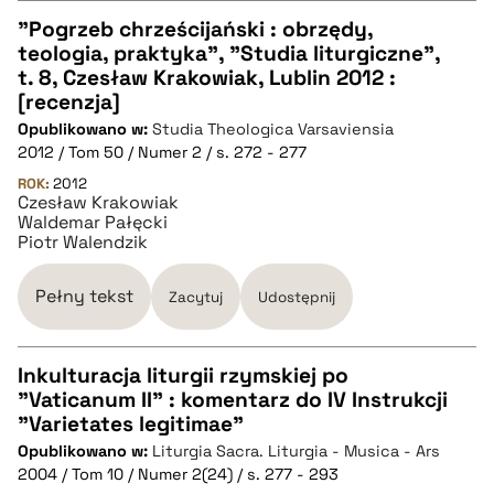
pobierz cytat
"Pogrzeb chrześcijański : obrzędy,
teologia, praktyka", "Studia liturgiczne",
CZYSTY TEKST
t. 8, Czesław Krakowiak, Lublin 2012 :
[recenzja]
Opublikowano w:
Studia Theologica Varsaviensia
pobierz cytat
2012 / Tom 50 / Numer 2 / s. 272 - 277
ROK:
2012
Czesław Krakowiak
BIBTEX
Waldemar Pałęcki
Piotr Walendzik
pobierz cytat
Pełny tekst
Zacytuj
Udostępnij
Inkulturacja liturgii rzymskiej po
"Vaticanum II" : komentarz do IV Instrukcji
CZYSTY TEKST
"Varietates legitimae"
Opublikowano w:
Liturgia Sacra. Liturgia - Musica - Ars
2004 / Tom 10 / Numer 2(24) / s. 277 - 293
pobierz cytat