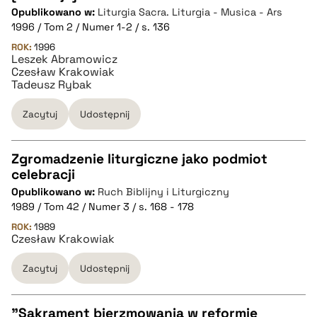
pobierz cytat
Opublikowano w:
Liturgia Sacra. Liturgia - Musica - Ars
1996 / Tom 2 / Numer 1-2 / s. 136
BIBTEX
ROK:
1996
Leszek Abramowicz
Czesław Krakowiak
Tadeusz Rybak
pobierz cytat
Zacytuj
Udostępnij
Zgromadzenie liturgiczne jako podmiot
celebracji
CZYSTY TEKST
Opublikowano w:
Ruch Biblijny i Liturgiczny
1989 / Tom 42 / Numer 3 / s. 168 - 178
pobierz cytat
ROK:
1989
Czesław Krakowiak
Zacytuj
Udostępnij
BIBTEX
pobierz cytat
"Sakrament bierzmowania w reformie