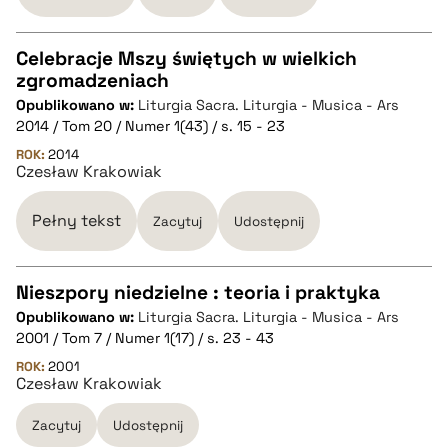
Celebracje Mszy świętych w wielkich
zgromadzeniach
CZYSTY TEKST
Opublikowano w:
Liturgia Sacra. Liturgia - Musica - Ars
2014 / Tom 20 / Numer 1(43) / s. 15 - 23
pobierz cytat
ROK:
2014
Czesław Krakowiak
BIBTEX
Pełny tekst
Zacytuj
Udostępnij
pobierz cytat
Nieszpory niedzielne : teoria i praktyka
Opublikowano w:
Liturgia Sacra. Liturgia - Musica - Ars
CZYSTY TEKST
2001 / Tom 7 / Numer 1(17) / s. 23 - 43
ROK:
2001
Czesław Krakowiak
pobierz cytat
Zacytuj
Udostępnij