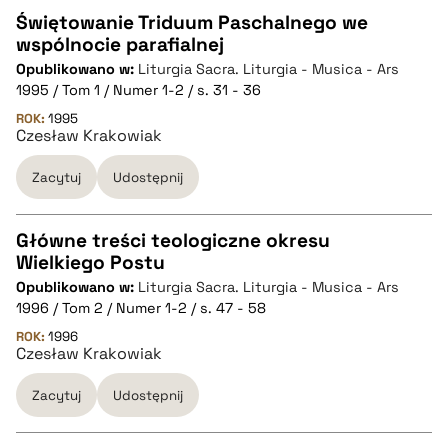
Świętowanie Triduum Paschalnego we
pobierz cytat
wspólnocie parafialnej
CZYSTY TEKST
Opublikowano w:
Liturgia Sacra. Liturgia - Musica - Ars
1995 / Tom 1 / Numer 1-2 / s. 31 - 36
pobierz cytat
ROK:
1995
Czesław Krakowiak
Zacytuj
Udostępnij
BIBTEX
pobierz cytat
Główne treści teologiczne okresu
Wielkiego Postu
CZYSTY TEKST
Opublikowano w:
Liturgia Sacra. Liturgia - Musica - Ars
1996 / Tom 2 / Numer 1-2 / s. 47 - 58
pobierz cytat
ROK:
1996
Czesław Krakowiak
Zacytuj
Udostępnij
BIBTEX