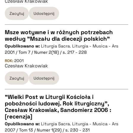
Czesław Krakowiak
BIBTEX
Zacytuj
Udostępnij
pobierz cytat
Msze wotywne i w różnych potrzebach
według "Mszału dla diecezji polskich"
CZYSTY TEKST
Opublikowano w:
Liturgia Sacra. Liturgia - Musica - Ars
2001 / Tom 7 / Numer 2(18) / s. 217 - 228
pobierz cytat
ROK:
2001
Czesław Krakowiak
Zacytuj
Udostępnij
BIBTEX
pobierz cytat
"Wielki Post w Liturgii Kościoła i
pobożności ludowej. Rok liturgiczny",
CZYSTY TEKST
Czesław Krakowiak, Sandomierz 2006 :
[recenzja]
Opublikowano w:
Liturgia Sacra. Liturgia - Musica - Ars
pobierz cytat
2007 / Tom 13 / Numer 1(29) / s. 230 - 231