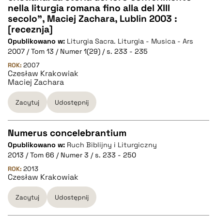
CZYSTY TEKST
nella liturgia romana fino alla del XIII
secolo", Maciej Zachara, Lublin 2003 :
[receznja]
pobierz cytat
Opublikowano w:
Liturgia Sacra. Liturgia - Musica - Ars
2007 / Tom 13 / Numer 1(29) / s. 233 - 235
BIBTEX
ROK:
2007
Czesław Krakowiak
Maciej Zachara
pobierz cytat
Zacytuj
Udostępnij
Numerus concelebrantium
Opublikowano w:
Ruch Biblijny i Liturgiczny
CZYSTY TEKST
2013 / Tom 66 / Numer 3 / s. 233 - 250
ROK:
2013
Czesław Krakowiak
pobierz cytat
Zacytuj
Udostępnij
BIBTEX