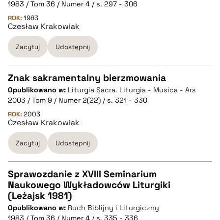
1983 / Tom 36 / Numer 4 / s. 297 - 306
pobierz cytat
ROK:
1983
Czesław Krakowiak
Zacytuj
Udostępnij
BIBTEX
pobierz cytat
Znak sakramentalny bierzmowania
Opublikowano w:
Liturgia Sacra. Liturgia - Musica - Ars
CZYSTY TEKST
2003 / Tom 9 / Numer 2(22) / s. 321 - 330
ROK:
2003
Czesław Krakowiak
pobierz cytat
Zacytuj
Udostępnij
BIBTEX
Sprawozdanie z XVIII Seminarium
pobierz cytat
Naukowego Wykładowców Liturgiki
CZYSTY TEKST
(Leżajsk 1981)
Opublikowano w:
Ruch Biblijny i Liturgiczny
1983 / Tom 36 / Numer 4 / s. 335 - 336