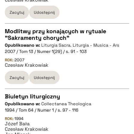
BIBTEX
Zacytuj
Udostępnij
pobierz cytat
Modlitwy przy konających w rytuale
"Sakramenty chorych"
CZYSTY TEKST
Opublikowano w:
Liturgia Sacra. Liturgia - Musica - Ars
2007 / Tom 13 / Numer 1(29) / s. 91 - 103
pobierz cytat
ROK:
2007
Czesław Krakowiak
Zacytuj
Udostępnij
BIBTEX
pobierz cytat
Biuletyn liturgiczny
Opublikowano w:
Collectanea Theologica
CZYSTY TEKST
1994 / Tom 64 / Numer 1 / s. 97 - 116
ROK:
1994
Józef Bała
pobierz cytat
Czesław Krakowiak