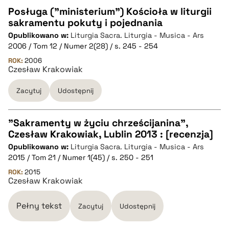
Posługa ("ministerium") Kościoła w liturgii
pobierz cytat
sakramentu pokuty i pojednania
CZYSTY TEKST
Opublikowano w:
Liturgia Sacra. Liturgia - Musica - Ars
2006 / Tom 12 / Numer 2(28) / s. 245 - 254
pobierz cytat
ROK:
2006
Czesław Krakowiak
Zacytuj
Udostępnij
BIBTEX
pobierz cytat
"Sakramenty w życiu chrześcijanina",
Czesław Krakowiak, Lublin 2013 : [recenzja]
CZYSTY TEKST
Opublikowano w:
Liturgia Sacra. Liturgia - Musica - Ars
2015 / Tom 21 / Numer 1(45) / s. 250 - 251
pobierz cytat
ROK:
2015
Czesław Krakowiak
BIBTEX
Pełny tekst
Zacytuj
Udostępnij