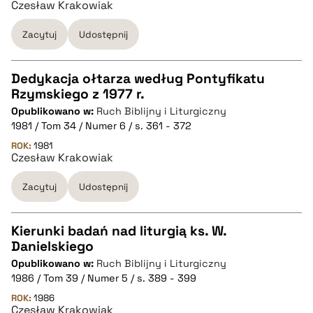
Czesław Krakowiak
Zacytuj
Udostępnij
BIBTEX
pobierz cytat
Dedykacja ołtarza według Pontyfikatu
Rzymskiego z 1977 r.
CZYSTY TEKST
Opublikowano w:
Ruch Biblijny i Liturgiczny
1981 / Tom 34 / Numer 6 / s. 361 - 372
pobierz cytat
ROK:
1981
Czesław Krakowiak
Zacytuj
Udostępnij
BIBTEX
pobierz cytat
Kierunki badań nad liturgią ks. W.
Danielskiego
CZYSTY TEKST
Opublikowano w:
Ruch Biblijny i Liturgiczny
1986 / Tom 39 / Numer 5 / s. 389 - 399
pobierz cytat
ROK:
1986
Czesław Krakowiak