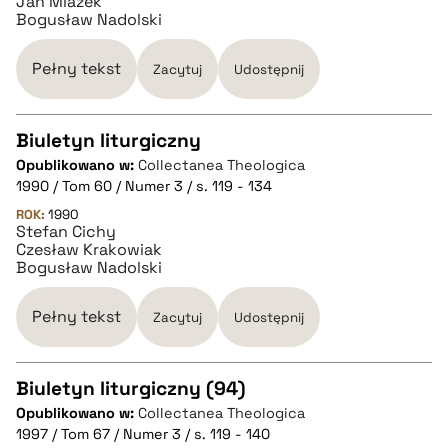
Jan Miazek
Bogusław Nadolski
BIBTEX
Pełny tekst
Zacytuj
Udostępnij
pobierz cytat
Biuletyn liturgiczny
Opublikowano w:
Collectanea Theologica
CZYSTY TEKST
1990 / Tom 60 / Numer 3 / s. 119 - 134
ROK:
1990
Stefan Cichy
pobierz cytat
Czesław Krakowiak
Bogusław Nadolski
BIBTEX
Pełny tekst
Zacytuj
Udostępnij
pobierz cytat
Biuletyn liturgiczny (94)
Opublikowano w:
Collectanea Theologica
CZYSTY TEKST
1997 / Tom 67 / Numer 3 / s. 119 - 140