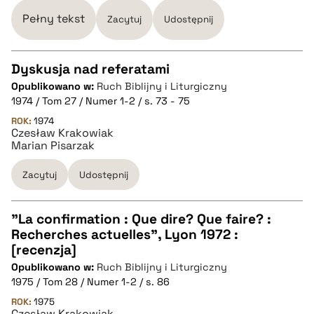
BIBTEX
Pełny tekst
Zacytuj
Udostępnij
pobierz cytat
Dyskusja nad referatami
Opublikowano w:
Ruch Biblijny i Liturgiczny
CZYSTY TEKST
1974 / Tom 27 / Numer 1-2 / s. 73 - 75
ROK:
1974
Czesław Krakowiak
pobierz cytat
Marian Pisarzak
Zacytuj
Udostępnij
BIBTEX
"La confirmation : Que dire? Que faire? :
pobierz cytat
Recherches actuelles", Lyon 1972 :
CZYSTY TEKST
[recenzja]
Opublikowano w:
Ruch Biblijny i Liturgiczny
1975 / Tom 28 / Numer 1-2 / s. 86
pobierz cytat
ROK:
1975
Czesław Krakowiak