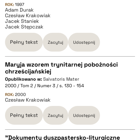
ROK:
1997
Adam Durak
pobierz cytat
Czesław Krakowiak
Jacek Staniek
Jacek Stępczak
BIBTEX
Pełny tekst
Zacytuj
Udostępnij
pobierz cytat
Maryja wzorem trynitarnej pobożności
chrześcijańskiej
CZYSTY TEKST
Opublikowano w:
Salvatoris Mater
2000 / Tom 2 / Numer 3 / s. 130 - 154
pobierz cytat
ROK:
2000
Czesław Krakowiak
BIBTEX
Pełny tekst
Zacytuj
Udostępnij
pobierz cytat
"Dokumenty duszpastersko-liturgiczne