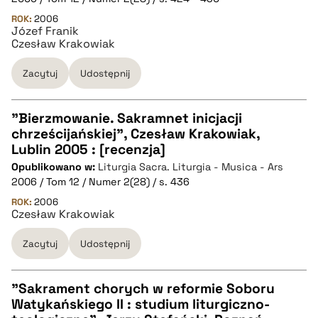
ROK:
2006
Józef Franik
BIBTEX
Czesław Krakowiak
pobierz cytat
Zacytuj
Udostępnij
"Bierzmowanie. Sakramnet inicjacji
chrześcijańskiej", Czesław Krakowiak,
CZYSTY TEKST
Lublin 2005 : [recenzja]
Opublikowano w:
Liturgia Sacra. Liturgia - Musica - Ars
2006 / Tom 12 / Numer 2(28) / s. 436
pobierz cytat
ROK:
2006
Czesław Krakowiak
BIBTEX
Zacytuj
Udostępnij
pobierz cytat
"Sakrament chorych w reformie Soboru
Watykańskiego II : studium liturgiczno-
CZYSTY TEKST