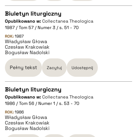
pobierz cytat
Biuletyn liturgiczny
Opublikowano w:
Collectanea Theologica
CZYSTY TEKST
1987 / Tom 57 / Numer 3 / s. 51 - 70
ROK:
1987
Władysław Głowa
pobierz cytat
Czesław Krakowiak
Bogusław Nadolski
BIBTEX
Pełny tekst
Zacytuj
Udostępnij
pobierz cytat
Biuletyn liturgiczny
Opublikowano w:
Collectanea Theologica
CZYSTY TEKST
1986 / Tom 56 / Numer 1 / s. 53 - 70
ROK:
1986
Władysław Głowa
pobierz cytat
Czesław Krakowiak
Bogusław Nadolski