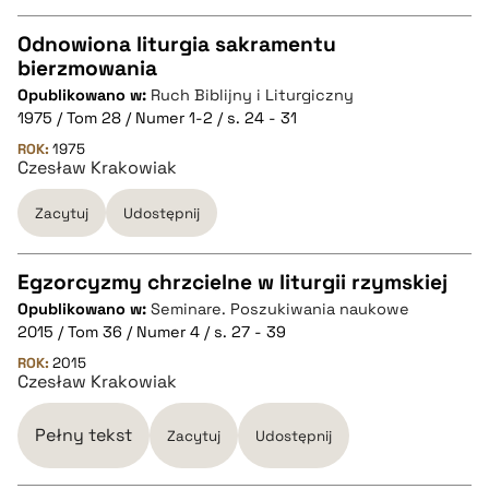
BIBTEX
Odnowiona liturgia sakramentu
pobierz cytat
bierzmowania
CZYSTY TEKST
Opublikowano w:
Ruch Biblijny i Liturgiczny
1975 / Tom 28 / Numer 1-2 / s. 24 - 31
pobierz cytat
ROK:
1975
Czesław Krakowiak
Zacytuj
Udostępnij
BIBTEX
pobierz cytat
Egzorcyzmy chrzcielne w liturgii rzymskiej
Opublikowano w:
Seminare. Poszukiwania naukowe
CZYSTY TEKST
2015 / Tom 36 / Numer 4 / s. 27 - 39
ROK:
2015
Czesław Krakowiak
pobierz cytat
Pełny tekst
Zacytuj
Udostępnij
BIBTEX