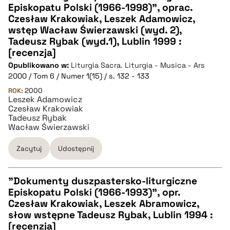
Episkopatu Polski (1966-1998)", oprac.
CZYSTY TEKST
Czesław Krakowiak, Leszek Adamowicz,
wstęp Wacław Świerzawski (wyd. 2),
Tadeusz Rybak (wyd.1), Lublin 1999 :
pobierz cytat
[recenzja]
Opublikowano w:
Liturgia Sacra. Liturgia - Musica - Ars
2000 / Tom 6 / Numer 1(15) / s. 132 - 133
BIBTEX
ROK:
2000
Leszek Adamowicz
pobierz cytat
Czesław Krakowiak
Tadeusz Rybak
Wacław Świerzawski
Zacytuj
Udostępnij
"Dokumenty duszpastersko-liturgiczne
Episkopatu Polski (1966-1993)", opr.
CZYSTY TEKST
Czesław Krakowiak, Leszek Abramowicz,
słow wstępne Tadeusz Rybak, Lublin 1994 :
[recenzja]