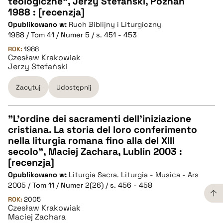
teologiczne", Jerzy Stefański, Poznań
1988 : [recenzja]
Opublikowano w:
Ruch Biblijny i Liturgiczny
pobierz cytat
1988 / Tom 41 / Numer 5 / s. 451 - 453
ROK:
1988
Czesław Krakowiak
BIBTEX
Jerzy Stefański
pobierz cytat
Zacytuj
Udostępnij
"L'ordine dei sacramenti dell'iniziazione
cristiana. La storia del loro conferimento
CZYSTY TEKST
nella liturgia romana fino alla del XIII
secolo", Maciej Zachara, Lublin 2003 :
[recenzja]
pobierz cytat
Opublikowano w:
Liturgia Sacra. Liturgia - Musica - Ars
2005 / Tom 11 / Numer 2(26) / s. 456 - 458
BIBTEX
ROK:
2005
Czesław Krakowiak
Maciej Zachara