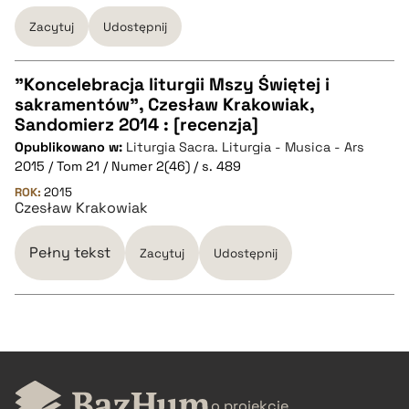
pobierz cytat
Zacytuj
Udostępnij
"Koncelebracja liturgii Mszy Świętej i
sakramentów", Czesław Krakowiak,
CZYSTY TEKST
Sandomierz 2014 : [recenzja]
Opublikowano w:
Liturgia Sacra. Liturgia - Musica - Ars
2015 / Tom 21 / Numer 2(46) / s. 489
pobierz cytat
ROK:
2015
Czesław Krakowiak
BIBTEX
Pełny tekst
Zacytuj
Udostępnij
pobierz cytat
CZYSTY TEKST
o projekcie
pobierz cytat