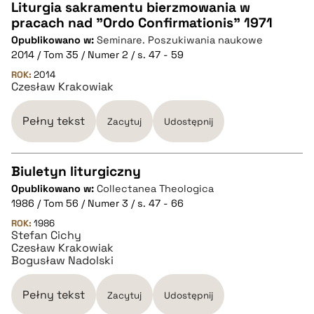
pobierz cytat
Liturgia sakramentu bierzmowania w
pracach nad "Ordo Confirmationis" 1971
CZYSTY TEKST
Opublikowano w:
Seminare. Poszukiwania naukowe
2014 / Tom 35 / Numer 2 / s. 47 - 59
pobierz cytat
ROK:
2014
Czesław Krakowiak
BIBTEX
Pełny tekst
Zacytuj
Udostępnij
pobierz cytat
Biuletyn liturgiczny
Opublikowano w:
Collectanea Theologica
CZYSTY TEKST
1986 / Tom 56 / Numer 3 / s. 47 - 66
ROK:
1986
Stefan Cichy
pobierz cytat
Czesław Krakowiak
Bogusław Nadolski
BIBTEX
Pełny tekst
Zacytuj
Udostępnij