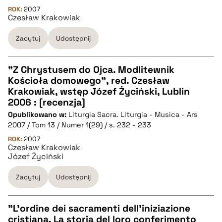
ROK:
2007
Czesław Krakowiak
BIBTEX
Zacytuj
Udostępnij
pobierz cytat
"Z Chrystusem do Ojca. Modlitewnik
Kościoła domowego", red. Czesław
CZYSTY TEKST
Krakowiak, wstęp Józef Życiński, Lublin
2006 : [recenzja]
Opublikowano w:
Liturgia Sacra. Liturgia - Musica - Ars
pobierz cytat
2007 / Tom 13 / Numer 1(29) / s. 232 - 233
ROK:
2007
Czesław Krakowiak
BIBTEX
Józef Życiński
pobierz cytat
Zacytuj
Udostępnij
"L'ordine dei sacramenti dell'iniziazione
cristiana. La storia del loro conferimento