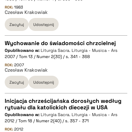
pobierz cytat
ROK:
1983
Czesław Krakowiak
BIBTEX
Zacytuj
Udostępnij
pobierz cytat
Wychowanie do świadomości chrzcielnej
Opublikowano w:
Liturgia Sacra. Liturgia - Musica - Ars
CZYSTY TEKST
2007 / Tom 13 / Numer 2(30) / s. 341 - 368
ROK:
2007
Czesław Krakowiak
pobierz cytat
Zacytuj
Udostępnij
BIBTEX
Inicjacja chrześcijańska dorosłych według
pobierz cytat
rytuału dla katolickich diecezji w USA
CZYSTY TEKST
Opublikowano w:
Liturgia Sacra. Liturgia - Musica - Ars
2012 / Tom 18 / Numer 2(40) / s. 357 - 371
pobierz cytat
ROK:
2012