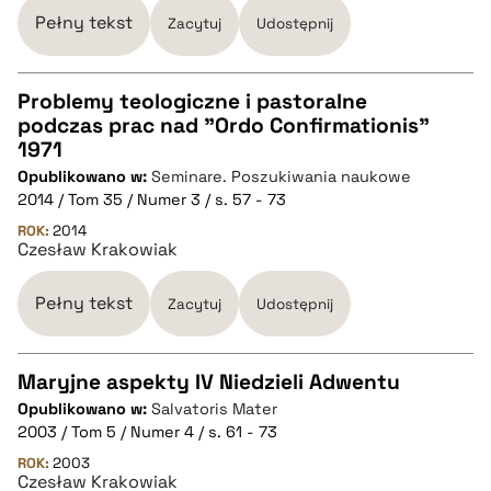
BIBTEX
Pełny tekst
Zacytuj
Udostępnij
pobierz cytat
Problemy teologiczne i pastoralne
podczas prac nad "Ordo Confirmationis"
CZYSTY TEKST
1971
Opublikowano w:
Seminare. Poszukiwania naukowe
2014 / Tom 35 / Numer 3 / s. 57 - 73
pobierz cytat
ROK:
2014
Czesław Krakowiak
BIBTEX
Pełny tekst
Zacytuj
Udostępnij
pobierz cytat
Maryjne aspekty IV Niedzieli Adwentu
Opublikowano w:
Salvatoris Mater
CZYSTY TEKST
2003 / Tom 5 / Numer 4 / s. 61 - 73
ROK:
2003
Czesław Krakowiak
pobierz cytat