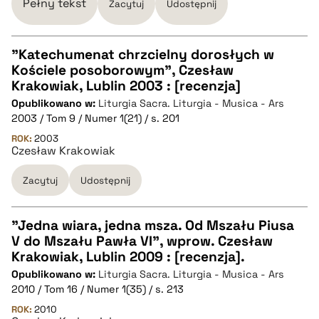
pobierz cytat
Pełny tekst
Zacytuj
Udostępnij
"Katechumenat chrzcielny dorosłych w
Kościele posoborowym", Czesław
CZYSTY TEKST
Krakowiak, Lublin 2003 : [recenzja]
Opublikowano w:
Liturgia Sacra. Liturgia - Musica - Ars
2003 / Tom 9 / Numer 1(21) / s. 201
pobierz cytat
ROK:
2003
Czesław Krakowiak
BIBTEX
Zacytuj
Udostępnij
pobierz cytat
"Jedna wiara, jedna msza. Od Mszału Piusa
V do Mszału Pawła VI", wprow. Czesław
CZYSTY TEKST
Krakowiak, Lublin 2009 : [recenzja].
Opublikowano w:
Liturgia Sacra. Liturgia - Musica - Ars
2010 / Tom 16 / Numer 1(35) / s. 213
pobierz cytat
ROK:
2010