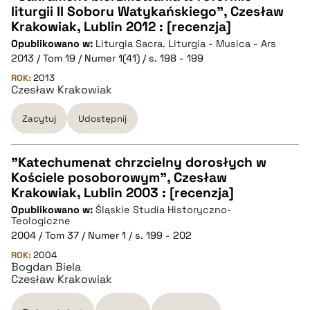
liturgii II Soboru Watykańskiego", Czesław
CZYSTY TEKST
Krakowiak, Lublin 2012 : [recenzja]
Opublikowano w:
Liturgia Sacra. Liturgia - Musica - Ars
2013 / Tom 19 / Numer 1(41) / s. 198 - 199
pobierz cytat
ROK:
2013
Czesław Krakowiak
BIBTEX
Zacytuj
Udostępnij
pobierz cytat
"Katechumenat chrzcielny dorosłych w
Kościele posoborowym", Czesław
CZYSTY TEKST
Krakowiak, Lublin 2003 : [recenzja]
Opublikowano w:
Śląskie Studia Historyczno-
Teologiczne
pobierz cytat
2004 / Tom 37 / Numer 1 / s. 199 - 202
ROK:
2004
Bogdan Biela
BIBTEX
Czesław Krakowiak