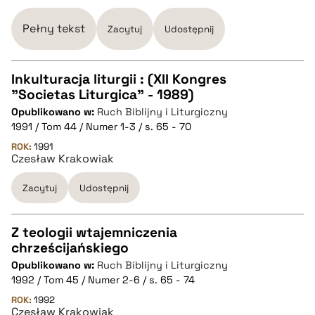
Pełny tekst
Zacytuj
Udostępnij
BIBTEX
Inkulturacja liturgii : (XII Kongres
pobierz cytat
"Societas Liturgica" - 1989)
CZYSTY TEKST
Opublikowano w:
Ruch Biblijny i Liturgiczny
1991 / Tom 44 / Numer 1-3 / s. 65 - 70
pobierz cytat
ROK:
1991
Czesław Krakowiak
Zacytuj
Udostępnij
BIBTEX
pobierz cytat
Z teologii wtajemniczenia
chrześcijańskiego
CZYSTY TEKST
Opublikowano w:
Ruch Biblijny i Liturgiczny
1992 / Tom 45 / Numer 2-6 / s. 65 - 74
pobierz cytat
ROK:
1992
Czesław Krakowiak