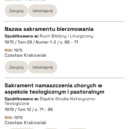
Zacytuj
Udostępnij
BIBTEX
pobierz cytat
Nazwa sakramentu bierzmowania
Opublikowano w:
Ruch Biblijny i Liturgiczny
CZYSTY TEKST
1975 / Tom 28 / Numer 1-2 / s. 66 - 71
ROK:
1975
Czesław Krakowiak
pobierz cytat
Zacytuj
Udostępnij
BIBTEX
Sakrament namaszczenia chorych w
pobierz cytat
aspekcie teologicznym i pastoralnym
CZYSTY TEKST
Opublikowano w:
Śląskie Studia Historyczno-
Teologiczne
1979 / Tom 12 / s. 71 - 95
pobierz cytat
ROK:
1979
Czesław Krakowiak