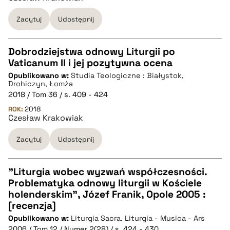
Zacytuj
Udostępnij
BIBTEX
pobierz cytat
Dobrodziejstwa odnowy Liturgii po
Vaticanum II i jej pozytywna ocena
CZYSTY TEKST
Opublikowano w:
Studia Teologiczne : Białystok,
Drohiczyn, Łomża
2018 / Tom 36 / s. 409 - 424
pobierz cytat
ROK:
2018
Czesław Krakowiak
BIBTEX
Zacytuj
Udostępnij
pobierz cytat
"Liturgia wobec wyzwań współczesności.
Problematyka odnowy liturgii w Kościele
CZYSTY TEKST
holenderskim", Józef Franik, Opole 2005 :
[recenzja]
Opublikowano w:
Liturgia Sacra. Liturgia - Musica - Ars
pobierz cytat
2006 / Tom 12 / Numer 2(28) / s. 424 - 430