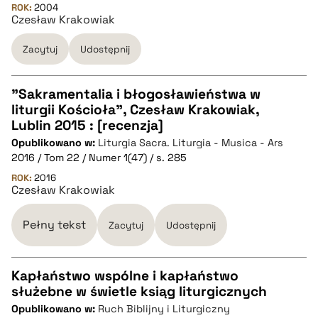
ROK:
2004
Czesław Krakowiak
BIBTEX
Zacytuj
Udostępnij
pobierz cytat
"Sakramentalia i błogosławieństwa w
liturgii Kościoła", Czesław Krakowiak,
CZYSTY TEKST
Lublin 2015 : [recenzja]
Opublikowano w:
Liturgia Sacra. Liturgia - Musica - Ars
2016 / Tom 22 / Numer 1(47) / s. 285
pobierz cytat
ROK:
2016
Czesław Krakowiak
BIBTEX
Pełny tekst
Zacytuj
Udostępnij
pobierz cytat
Kapłaństwo wspólne i kapłaństwo
służebne w świetle ksiąg liturgicznych
CZYSTY TEKST
Opublikowano w:
Ruch Biblijny i Liturgiczny