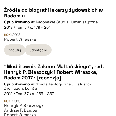
Źródła do biografii lekarzy żydowskich w
Radomiu
CZYSTY TEKST
Opublikowano w:
Radomskie Studia Humanistyczne
2018 / Tom 5 / s. 179 - 204
pobierz cytat
ROK:
2018
Robert Wiraszka
Zacytuj
Udostępnij
BIBTEX
pobierz cytat
"Modlitewnik Zakonu Maltańskiego", red.
Henryk P. Błaszczyk i Robert Wiraszka,
CZYSTY TEKST
Radom 2017 : [recenzja]
Opublikowano w:
Studia Teologiczne : Białystok,
Drohiczyn, Łomża
pobierz cytat
2019 / Tom 37 / s. 253 - 257
ROK:
2019
Henryk P. Błaszczyk
BIBTEX
Andrzej F. Dziuba
Robert Wiraszka