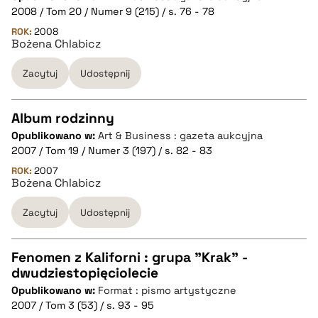
CZYSTY TEKST
2008 / Tom 20 / Numer 9 (215) / s. 76 - 78
ROK:
2008
Bożena Chlabicz
pobierz cytat
Zacytuj
Udostępnij
BIBTEX
Album rodzinny
pobierz cytat
Opublikowano w:
Art & Business : gazeta aukcyjna
CZYSTY TEKST
2007 / Tom 19 / Numer 3 (197) / s. 82 - 83
ROK:
2007
Bożena Chlabicz
pobierz cytat
Zacytuj
Udostępnij
BIBTEX
Fenomen z Kaliforni : grupa "Krak" -
pobierz cytat
dwudziestopięciolecie
CZYSTY TEKST
Opublikowano w:
Format : pismo artystyczne
2007 / Tom 3 (53) / s. 93 - 95