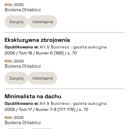
ROK:
2005
Bożena Chlabicz
pobierz cytat
Zacytuj
Udostępnij
BIBTEX
Ekskluzywna zbrojownia
pobierz cytat
Opublikowano w:
Art & Business : gazeta aukcyjna
CZYSTY TEKST
2006 / Tom 18 / Numer 6 (188) / s. 70
ROK:
2006
Bożena Chlabicz
pobierz cytat
Zacytuj
Udostępnij
BIBTEX
Minimalista na dachu
pobierz cytat
Opublikowano w:
Art & Business : gazeta aukcyjna
CZYSTY TEKST
2005 / Tom 17 / Numer 7-8 (177-178) / s. 72
ROK:
2005
Bożena Chlabicz
pobierz cytat