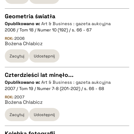
BIBTEX
Geometria światła
pobierz cytat
Opublikowano w:
Art & Business : gazeta aukcyjna
CZYSTY TEKST
2006 / Tom 18 / Numer 10 (192) / s. 66 - 67
ROK:
2006
Bożena Chlabicz
pobierz cytat
Zacytuj
Udostępnij
BIBTEX
Czterdzieści lat minęło...
pobierz cytat
Opublikowano w:
Art & Business : gazeta aukcyjna
CZYSTY TEKST
2007 / Tom 19 / Numer 7-8 (201-202) / s. 66 - 68
ROK:
2007
Bożena Chlabicz
pobierz cytat
Zacytuj
Udostępnij
BIBTEX
Kolebka fotografii