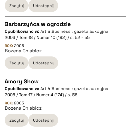
Zacytuj
Udostępnij
BIBTEX
Barbarzyńca w ogrodzie
pobierz cytat
Opublikowano w:
Art & Business : gazeta aukcyjna
CZYSTY TEKST
2006 / Tom 18 / Numer 10 (192) / s. 52 - 55
ROK:
2006
Bożena Chlabicz
pobierz cytat
Zacytuj
Udostępnij
BIBTEX
Amory Show
pobierz cytat
Opublikowano w:
Art & Business : gazeta aukcyjna
CZYSTY TEKST
2005 / Tom 17 / Numer 4 (174) / s. 56
ROK:
2005
Bożena Chlabicz
pobierz cytat
Zacytuj
Udostępnij
BIBTEX