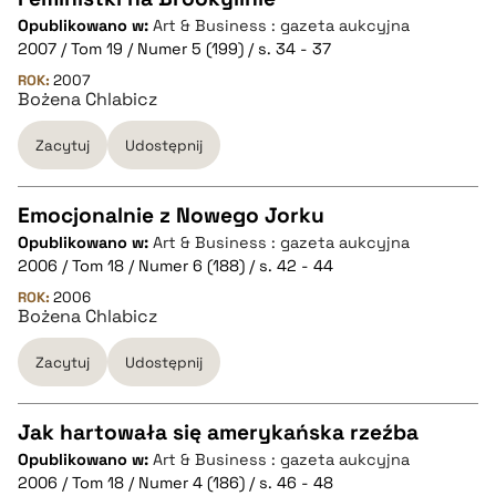
Opublikowano w:
Art & Business : gazeta aukcyjna
CZYSTY TEKST
2007 / Tom 19 / Numer 5 (199) / s. 34 - 37
ROK:
2007
Bożena Chlabicz
pobierz cytat
Zacytuj
Udostępnij
BIBTEX
Emocjonalnie z Nowego Jorku
pobierz cytat
Opublikowano w:
Art & Business : gazeta aukcyjna
CZYSTY TEKST
2006 / Tom 18 / Numer 6 (188) / s. 42 - 44
ROK:
2006
Bożena Chlabicz
pobierz cytat
Zacytuj
Udostępnij
BIBTEX
Jak hartowała się amerykańska rzeźba
pobierz cytat
Opublikowano w:
Art & Business : gazeta aukcyjna
CZYSTY TEKST
2006 / Tom 18 / Numer 4 (186) / s. 46 - 48