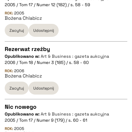
CZYSTY TEKST
2005 / Tom 17 / Numer 12 (182) / s. 58 - 59
ROK:
2005
Bożena Chlabicz
pobierz cytat
Zacytuj
Udostępnij
BIBTEX
Rezerwat rzeźby
pobierz cytat
Opublikowano w:
Art & Business : gazeta aukcyjna
CZYSTY TEKST
2006 / Tom 18 / Numer 3 (185) / s. 58 - 60
ROK:
2006
Bożena Chlabicz
pobierz cytat
Zacytuj
Udostępnij
BIBTEX
Nic nowego
pobierz cytat
Opublikowano w:
Art & Business : gazeta aukcyjna
CZYSTY TEKST
2005 / Tom 17 / Numer 9 (179) / s. 60 - 61
ROK:
2005