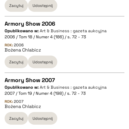
Zacytuj
Udostępnij
BIBTEX
Armory Show 2006
pobierz cytat
Opublikowano w:
Art & Business : gazeta aukcyjna
CZYSTY TEKST
2006 / Tom 18 / Numer 4 (186) / s. 72 - 73
ROK:
2006
Bożena Chlabicz
pobierz cytat
Zacytuj
Udostępnij
BIBTEX
Armory Show 2007
pobierz cytat
Opublikowano w:
Art & Business : gazeta aukcyjna
CZYSTY TEKST
2007 / Tom 19 / Numer 4 (198) / s. 72 - 73
ROK:
2007
Bożena Chlabicz
pobierz cytat
Zacytuj
Udostępnij
BIBTEX