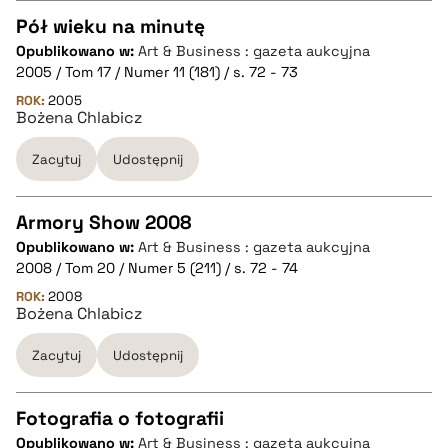
Pół wieku na minutę
pobierz cytat
Opublikowano w:
Art & Business : gazeta aukcyjna
CZYSTY TEKST
2005 / Tom 17 / Numer 11 (181) / s. 72 - 73
ROK:
2005
Bożena Chlabicz
pobierz cytat
Zacytuj
Udostępnij
BIBTEX
Armory Show 2008
pobierz cytat
Opublikowano w:
Art & Business : gazeta aukcyjna
CZYSTY TEKST
2008 / Tom 20 / Numer 5 (211) / s. 72 - 74
ROK:
2008
Bożena Chlabicz
pobierz cytat
Zacytuj
Udostępnij
BIBTEX
Fotografia o fotografii
pobierz cytat
Opublikowano w:
Art & Business : gazeta aukcyjna