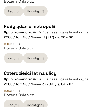
Bożena Chlabicz
pobierz cytat
Zacytuj
Udostępnij
BIBTEX
Podglądanie metropolii
pobierz cytat
Opublikowano w:
Art & Business : gazeta aukcyjna
CZYSTY TEKST
2008 / Tom 20 / Numer 11 (217) / s. 60 - 62
ROK:
2008
Bożena Chlabicz
pobierz cytat
Zacytuj
Udostępnij
BIBTEX
Czterdzieści lat na ulicy
pobierz cytat
Opublikowano w:
Art & Business : gazeta aukcyjna
CZYSTY TEKST
2008 / Tom 20 / Numer 3 (209) / s. 64 - 67
ROK:
2008
Bożena Chlabicz
pobierz cytat
Zacytuj
Udostępnij