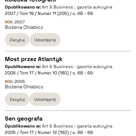
pobierz cytat
Opublikowano w:
Art & Business : gazeta aukcyjna
CZYSTY TEKST
2007 / Tom 19 / Numer 11 (205) / s. 68 - 69
ROK:
2007
Bożena Chlabicz
pobierz cytat
Zacytuj
Udostępnij
BIBTEX
Most przez Atlantyk
pobierz cytat
Opublikowano w:
Art & Business : gazeta aukcyjna
CZYSTY TEKST
2005 / Tom 17 / Numer 10 (180) / s. 68 - 69
ROK:
2005
Bożena Chlabicz
pobierz cytat
Zacytuj
Udostępnij
BIBTEX
Sen geografa
pobierz cytat
Opublikowano w:
Art & Business : gazeta aukcyjna
CZYSTY TEKST
2005 / Tom 17 / Numer 12 (182) / s. 68 - 69