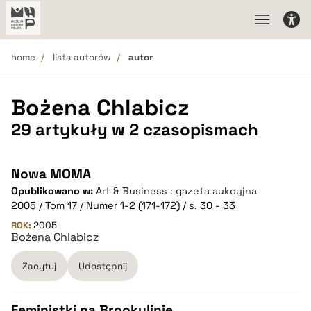
home
lista autorów
autor
Bożena Chlabicz
29 artykuły w 2 czasopismach
Nowa MOMA
Opublikowano w:
Art & Business : gazeta aukcyjna
2005 / Tom 17 / Numer 1-2 (171-172) / s. 30 - 33
ROK:
2005
Bożena Chlabicz
Zacytuj
Udostępnij
Feministki na Brookylinie