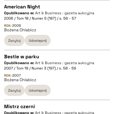
American Night
pobierz cytat
Opublikowano w:
Art & Business : gazeta aukcyjna
CZYSTY TEKST
2006 / Tom 18 / Numer 5 (187) / s. 56 - 57
ROK:
2006
Bożena Chlabicz
pobierz cytat
Zacytuj
Udostępnij
BIBTEX
Bestie w parku
pobierz cytat
Opublikowano w:
Art & Business : gazeta aukcyjna
CZYSTY TEKST
2007 / Tom 19 / Numer 3 (197) / s. 58 - 59
ROK:
2007
Bożena Chlabicz
pobierz cytat
Zacytuj
Udostępnij
BIBTEX
Mistrz czerni
pobierz cytat
Opublikowano w:
Art & Business : gazeta aukcyjna