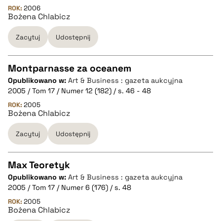
ROK:
2006
Bożena Chlabicz
pobierz cytat
Zacytuj
Udostępnij
BIBTEX
Montparnasse za oceanem
pobierz cytat
Opublikowano w:
Art & Business : gazeta aukcyjna
CZYSTY TEKST
2005 / Tom 17 / Numer 12 (182) / s. 46 - 48
ROK:
2005
Bożena Chlabicz
pobierz cytat
Zacytuj
Udostępnij
BIBTEX
Max Teoretyk
pobierz cytat
Opublikowano w:
Art & Business : gazeta aukcyjna
CZYSTY TEKST
2005 / Tom 17 / Numer 6 (176) / s. 48
ROK:
2005
Bożena Chlabicz
pobierz cytat