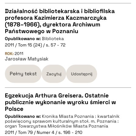
Działalność bibliotekarska i bibliofilska
profesora Kazimierza Kaczmarczyka
CZYSTY TEKST
(1878–1966), dyrektora Archiwum
Państwowego w Poznaniu
Opublikowano w:
Biblioteka
pobierz cytat
2011 / Tom 15 (24) / s. 57 - 72
ROK:
2011
Jarosław Matysiak
BIBTEX
Pełny tekst
Zacytuj
Udostępnij
pobierz cytat
Egzekucja Arthura Greisera. Ostatnie
publicznie wykonanie wyroku śmierci w
CZYSTY TEKST
Polsce
Opublikowano w:
Kronika Miasta Poznania : kwartalnik
poświęcony sprawom kulturalnym stoł. m. Poznania :
pobierz cytat
organ Towarzystwa Miłośników Miasta Poznania
2011 / Tom 79 / Numer 4 / s. 196 - 210