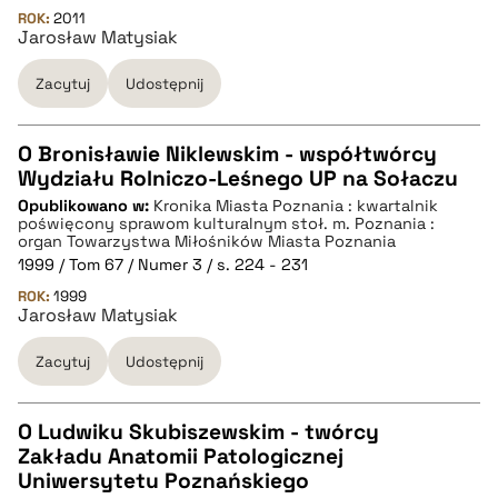
ROK:
2011
BIBTEX
Jarosław Matysiak
Zacytuj
Udostępnij
pobierz cytat
O Bronisławie Niklewskim - współtwórcy
Wydziału Rolniczo-Leśnego UP na Sołaczu
CZYSTY TEKST
Opublikowano w:
Kronika Miasta Poznania : kwartalnik
poświęcony sprawom kulturalnym stoł. m. Poznania :
organ Towarzystwa Miłośników Miasta Poznania
pobierz cytat
1999 / Tom 67 / Numer 3 / s. 224 - 231
ROK:
1999
Jarosław Matysiak
BIBTEX
Zacytuj
Udostępnij
pobierz cytat
O Ludwiku Skubiszewskim - twórcy
Zakładu Anatomii Patologicznej
CZYSTY TEKST
Uniwersytetu Poznańskiego