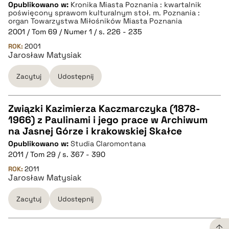
Opublikowano w:
Kronika Miasta Poznania : kwartalnik
poświęcony sprawom kulturalnym stoł. m. Poznania :
pobierz cytat
organ Towarzystwa Miłośników Miasta Poznania
2001 / Tom 69 / Numer 1 / s. 226 - 235
ROK:
2001
BIBTEX
Jarosław Matysiak
Zacytuj
Udostępnij
pobierz cytat
Związki Kazimierza Kaczmarczyka (1878-
1966) z Paulinami i jego prace w Archiwum
CZYSTY TEKST
na Jasnej Górze i krakowskiej Skałce
Opublikowano w:
Studia Claromontana
2011 / Tom 29 / s. 367 - 390
pobierz cytat
ROK:
2011
Jarosław Matysiak
BIBTEX
Zacytuj
Udostępnij
pobierz cytat